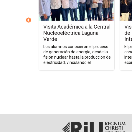
la
la
nota
nota
Visita
Visita
Académica
Acadé
Espejo
Visita Académica a la Central
Vis
a
al
Nucleoeléctrica Laguna
de
la
Banc
Verde
Int
a fomentar el
Central
de
co y cultural
Los alumnos conocieron el proceso
El p
Nucleoeléctrica
Méxic
 profesores de
de generación de energía, desde la
con
. En esta
fisión nuclear hasta la producción de
inte
Laguna
y
ra de ...
electricidad, vinculando el ...
econ
Verde
Muse
Intera
de
Econo