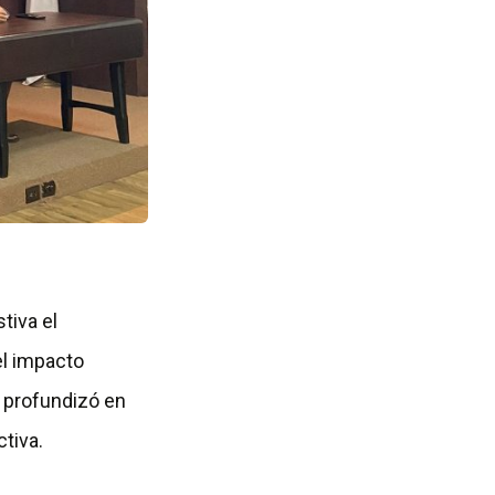
p
e
s
t
a
ñ
a
tiva el
el impacto
e profundizó en
tiva.