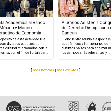
la
nota
Alumnos
mica
Asisten
ita Académica al Banco
Alumnos Asisten a Cong
a
 México y Museo
de Derecho Disciplinario
o
Congreso
eractivo de Economía
Cancún
de
ropósito de esta actividad fue
El encuentro reunió a especialis
o
Derecho
ocer diversos espacios de
académicos y funcionarios de
rés cultural relacionados con la
distintos países para analizar u
Disciplinario
omía, con el fin de fortalecer ...
los campos más relevantes y ...
o
en
ctivo
Cancún
[
más noticias
|
más eventos
]
mía