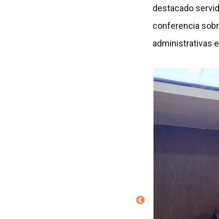
destacado servid
conferencia sobr
administrativas 
A
b
r
i
r
e
n
o
t
r
a