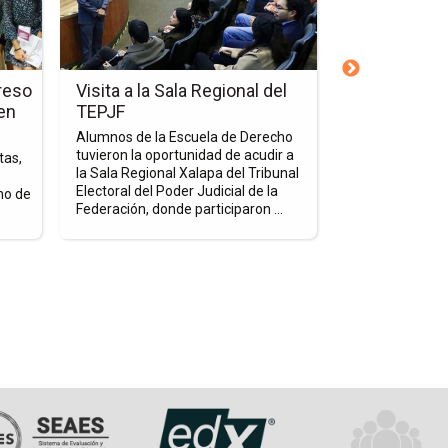
la
la
nota
nota
Visita
Primer
a
Parlamento
reso
Visita a la Sala Regional del
Primer Parl
la
de
 en
TEPJF
Anáhuac en 
Sala
la
República
Alumnos de la Escuela de Derecho
Regional
Red
tuvieron la oportunidad de acudir a
tas,
Durante dos dí
del
Anáhuac
la Sala Regional Xalapa del Tribunal
aprendizaje y d
Electoral del Poder Judicial de la
no de
universitarios 
TEPJF
en
Federación, donde participaron ...
senadores, part
el
Senado
de
la
República