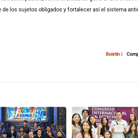
 de los sujetos obligados y fortalecer así el sistema ant
Boletín
|
Compa
Ir
a
la
a
página
de