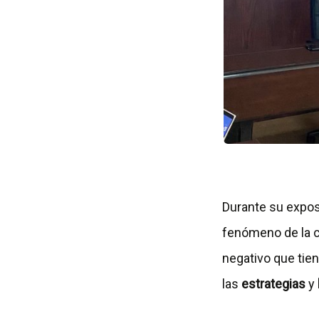
p
e
s
t
a
ñ
a
Durante su expos
fenómeno de la c
negativo que tien
las
estrategias
y