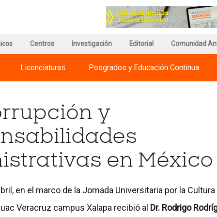
r
Ir
a
a
a
la
gina
página
página
icos
e
de
Centros
Investigación
del
Editorial
Comunidad An
egnum
información
Council
risti
del
for
Licenciaturas
Posgrados y Educación Continua
ternational
Campus
Advancement
iversities
and
Support
of
orrupción y
Education
nsabilidades
istrativas en México
bril, en el marco de la Jornada Universitaria por la Cultura
uac Veracruz campus Xalapa recibió al
Dr. Rodrigo Rodr