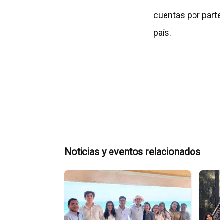
cuentas por parte
país.
Noticias y eventos relacionados
Ir
Ir
a
a
la
la
página
págin
de
de