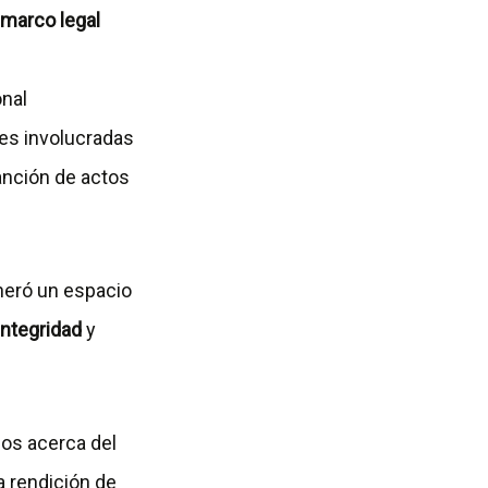
marco legal
onal
nes involucradas
anción de actos
eneró un espacio
integridad
y
dos acerca del
a rendición de