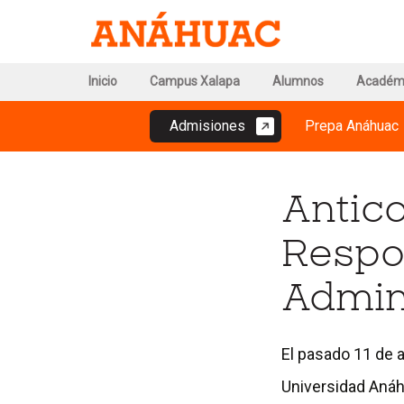
Ir
I
Ir
a
a
la
l
la
pá
Ir
TopMenu
Inicio
Campus Xalapa
Alumnos
Académ
d
portada
al
-
R
principal
MainMenu
Ch
contenido
Campus
Admisiones
Prepa Anáhuac
-
In
Xalapa
Un
Campus
Xalapa
Antic
Respo
Admin
El pasado 11 de a
Universidad Anáh