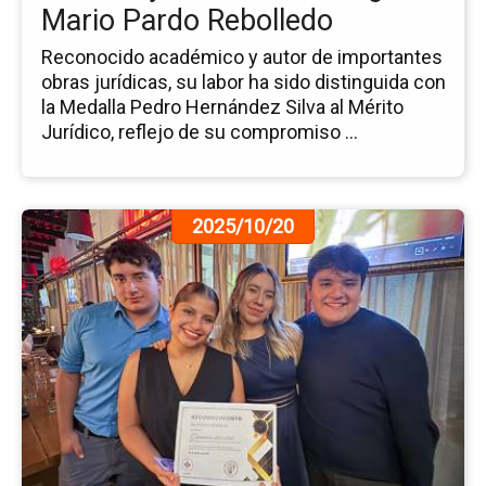
Mario Pardo Rebolledo
Reconocido académico y autor de importantes
obras jurídicas, su labor ha sido distinguida con
la Medalla Pedro Hernández Silva al Mérito
Jurídico, reflejo de su compromiso ...
Ir
2025/10/20
a
la
pá
de
la
no
Ce
de
Bi
de
la