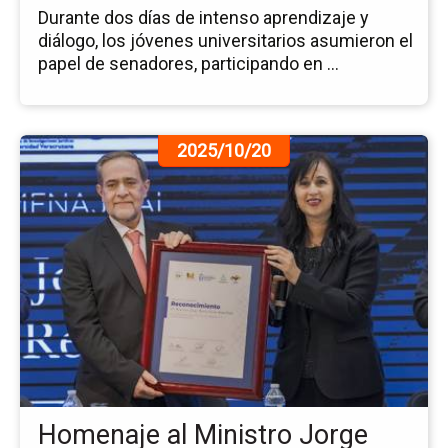
la
Durante dos días de intenso aprendizaje y
Re
diálogo, los jóvenes universitarios asumieron el
papel de senadores, participando en ...
Ir
2025/10/20
a
la
pá
de
la
no
Ho
al
Mi
Jo
Ma
Pa
Homenaje al Ministro Jorge
Re