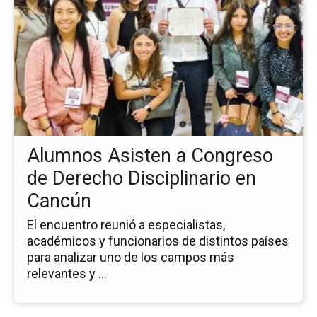
de
la
no
Al
As
a
Co
de
De
Alumnos Asisten a Congreso
Dis
en
de Derecho Disciplinario en
Ca
Cancún
El encuentro reunió a especialistas,
académicos y funcionarios de distintos países
para analizar uno de los campos más
relevantes y ...