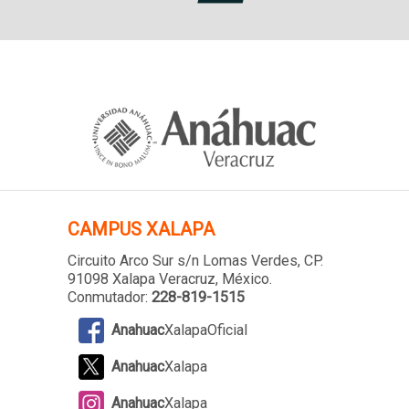
CAMPUS XALAPA
Circuito Arco Sur s/n Lomas Verdes
, CP.
91098 Xalapa Veracruz, México.
Conmutador:
228-819-1515
Anahuac
XalapaOficial
Anahuac
Xalapa
Anahuac
Xalapa