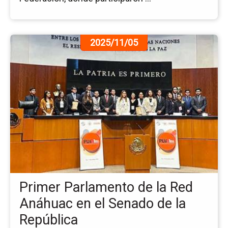
Ir
2025/11/05
a
la
pá
de
la
no
Pr
Pa
de
la
Re
An
Primer Parlamento de la Red
en
el
Anáhuac en el Senado de la
Se
República
de