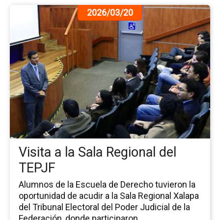
Ir
2026/03/20
a
la
pá
de
la
no
Vis
a
la
Sa
Re
del
Visita a la Sala Regional del
TE
TEPJF
Alumnos de la Escuela de Derecho tuvieron la
oportunidad de acudir a la Sala Regional Xalapa
del Tribunal Electoral del Poder Judicial de la
Federación, donde participaron ...