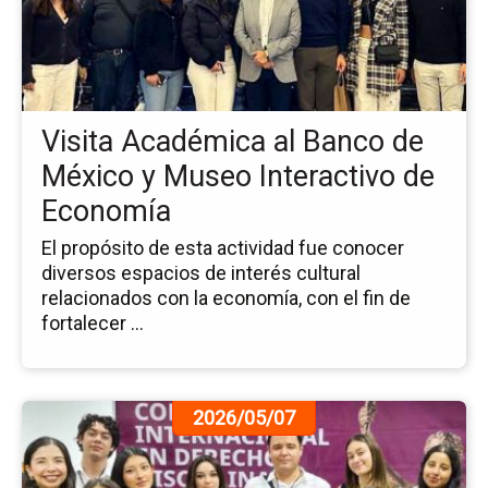
Ac
al
Ba
de
Mé
Visita Académica al Banco de
y
Mu
México y Museo Interactivo de
Int
Economía
de
Ec
El propósito de esta actividad fue conocer
diversos espacios de interés cultural
relacionados con la economía, con el fin de
fortalecer ...
Ir
2026/05/07
a
la
pá