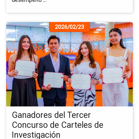
Ir
2026/02/23
a
la
pá
de
la
no
Ga
del
Te
Co
de
Ca
Ganadores del Tercer
de
In
Concurso de Carteles de
Investigación