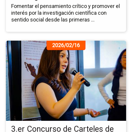
Fomentar el pensamiento crítico y promover el
interés por la investigación científica con
sentido social desde las primeras ...
Ir
2026/02/16
a
la
pá
de
la
no
3.e
Co
de
Ca
de
Inv
3.er Concurso de Carteles de
Es