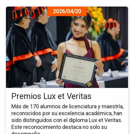
Ir
2026/04/20
a
la
pá
de
la
no
Pr
Lu
et
Ve
Premios Lux et Veritas
Más de 170 alumnos de licenciatura y maestría,
reconocidos por su excelencia académica, han
sido distinguidos con el diploma Lux et Veritas.
Este reconocimiento destaca no solo su
desempeño ...