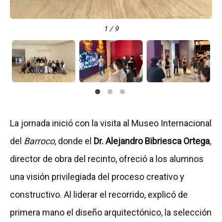
t
t
t
t
t
t
t
t
t
r
r
r
r
r
r
r
r
r
a
a
a
a
a
a
a
a
a
1 / 9
p
p
p
p
p
p
p
p
p
e
e
e
e
e
e
e
e
e
s
s
s
s
s
s
s
s
s
t
t
t
t
t
t
t
t
t
a
a
a
a
a
a
a
a
a
ñ
ñ
ñ
ñ
ñ
ñ
ñ
ñ
ñ
a
a
a
a
a
a
a
a
a
La jornada inició con la visita al Museo Internacional
del
Barroco
, donde el
Dr. Alejandro Bibriesca Ortega
,
director de obra del recinto, ofreció a los alumnos
una visión privilegiada del proceso creativo y
constructivo. Al liderar el recorrido, explicó de
primera mano el diseño arquitectónico, la selección