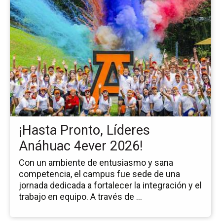
la
pá
de
la
no
¡H
Pr
Lí
An
4e
20
¡Hasta Pronto, Líderes
Anáhuac 4ever 2026!
Con un ambiente de entusiasmo y sana
competencia, el campus fue sede de una
jornada dedicada a fortalecer la integración y el
trabajo en equipo. A través de ...