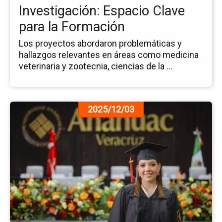
Cl
Investigación: Espacio Clave
pa
para la Formación
la
Fo
Los proyectos abordaron problemáticas y
hallazgos relevantes en áreas como medicina
veterinaria y zootecnia, ciencias de la ...
Ir
2025/12/03
a
la
pá
de
la
no
Ce
So
de
Co