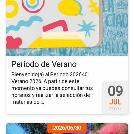
del
ev
Pe
de
Ve
Periodo de Verano
Bienvenido(a) al Periodo 202640
Verano 2026. A partir de este
09
momento ya puedes consultar tus
horarios y realizar la selección de
JUL
materias de ...
2026
Ir
2026/06/30
a