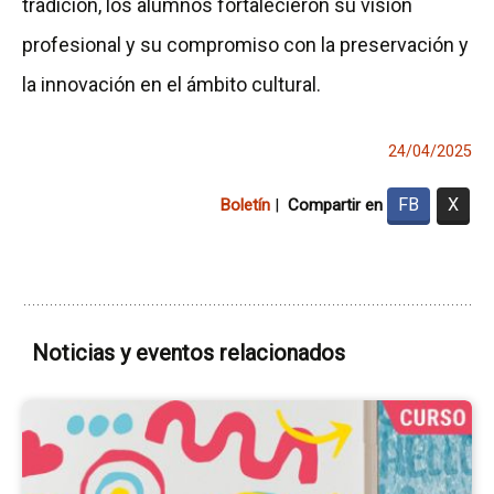
tradición, los alumnos fortalecieron su visión
profesional y su compromiso con la preservación y
la innovación en el ámbito cultural.
24/04/2025
FB
X
Boletín
|
Compartir en
Noticias y eventos relacionados
Ir
a
la
pá