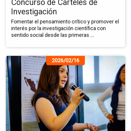
Concurso de Carteles de
Investigación
Fomentar el pensamiento crítico y promover el
interés por la investigación científica con
sentido social desde las primeras ...
Ir
2026/02/16
a
la
pá
de
la
no
3.e
Co
de
Ca
de