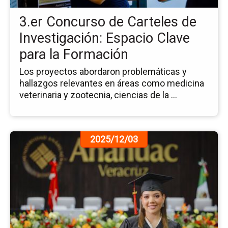
Inv
3.er Concurso de Carteles de
Es
Cl
Investigación: Espacio Clave
pa
para la Formación
la
Fo
Los proyectos abordaron problemáticas y
hallazgos relevantes en áreas como medicina
veterinaria y zootecnia, ciencias de la ...
Ir
2025/12/03
a
la
pá
de
la
no
Ce
So