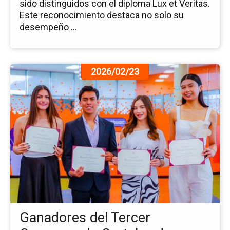
sido distinguidos con el diploma Lux et Veritas.
Este reconocimiento destaca no solo su
desempeño ...
Ir
2026/02/23
a
la
pá
de
la
no
Ga
del
Te
Co
de
Ca
Ganadores del Tercer
de
In