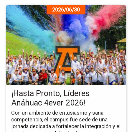
Ir
2026/06/30
a
la
pá
de
la
no
¡H
Pr
Lí
An
4e
20
¡Hasta Pronto, Líderes
Anáhuac 4ever 2026!
Con un ambiente de entusiasmo y sana
competencia, el campus fue sede de una
jornada dedicada a fortalecer la integración y el