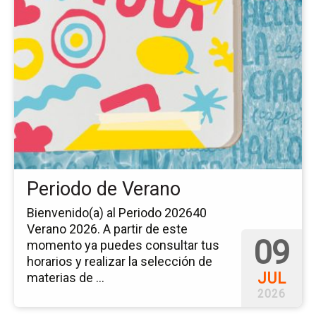
a
la
pá
del
ev
Pe
de
Ve
Periodo de Verano
Bienvenido(a) al Periodo 202640
Verano 2026. A partir de este
09
momento ya puedes consultar tus
horarios y realizar la selección de
JUL
materias de ...
2026