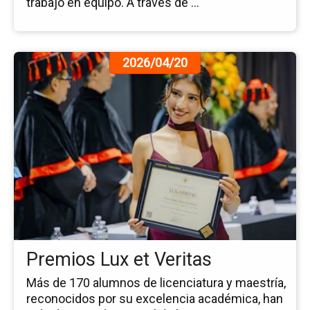
trabajo en equipo. A través de ...
Ir
2026/04/20
a
la
pá
de
la
no
Pr
Lu
et
Ve
Premios Lux et Veritas
Más de 170 alumnos de licenciatura y maestría,
reconocidos por su excelencia académica, han