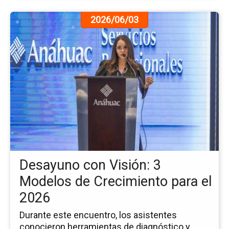
Ir
2026/06/03
a
la
pá
de
la
no
De
co
Vis
3
Mo
de
Desayuno con Visión: 3
Cr
pa
Modelos de Crecimiento para el
el
2026
20
Durante este encuentro, los asistentes
conocieron herramientas de diagnóstico y