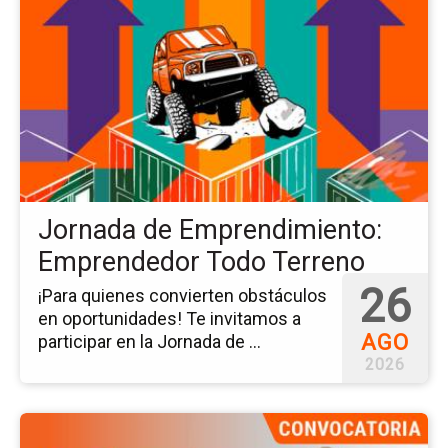
pá
del
ev
Jo
de
Em
Em
To
Te
Jornada de Emprendimiento:
Emprendedor Todo Terreno
26
¡Para quienes convierten obstáculos
en oportunidades! Te invitamos a
AGO
participar en la Jornada de ...
2026
Ir
a