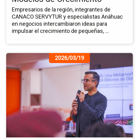
Empresarios de la región, integrantes de
CANACO SERVYTUR y especialistas Anáhuac
en negocios intercambiaron ideas para
impulsar el crecimiento de pequeñas, ...
Ir
2026/03/19
a
la
pá
de
la
no
Me
10
en
los
Ne
Jo