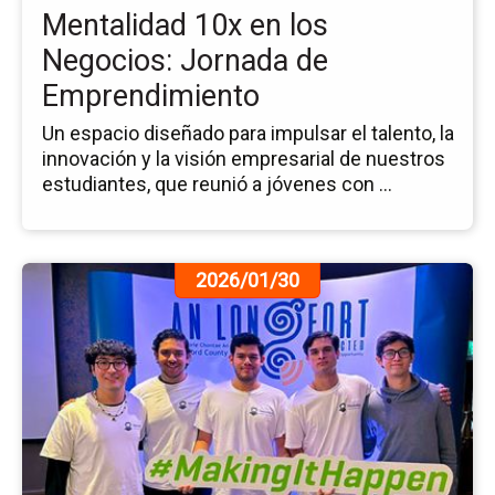
Mentalidad 10x en los
de
Em
Negocios: Jornada de
Emprendimiento
Un espacio diseñado para impulsar el talento, la
innovación y la visión empresarial de nuestros
estudiantes, que reunió a jóvenes con ...
Ir
2026/01/30
a
la
pá
de
la
no
Ne
Re
la