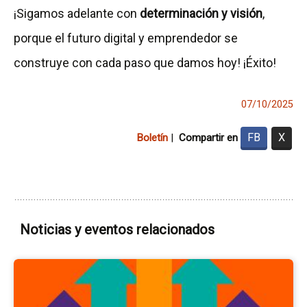
¡Sigamos adelante con
determinación y visión
,
porque el futuro digital y emprendedor se
construye con cada paso que damos hoy! ¡Éxito!
07/10/2025
FB
X
Boletín
|
Compartir en
Noticias y eventos relacionados
Ir
a
la