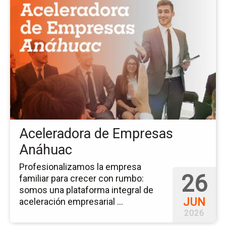
la
pá
del
ev
Ac
de
Em
An
Aceleradora de Empresas
Anáhuac
Profesionalizamos la empresa
26
familiar para crecer con rumbo:
somos una plataforma integral de
JUN
aceleración empresarial ...
2026