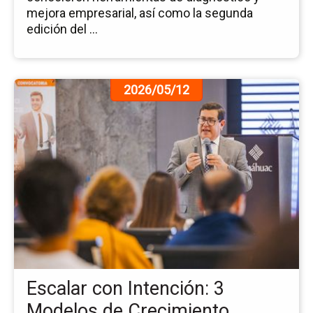
mejora empresarial, así como la segunda
edición del ...
Ir
2026/05/12
a
la
pá
de
la
no
Es
co
Int
3
Mo
de
Escalar con Intención: 3
Cr
Modelos de Crecimiento