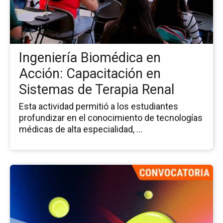
Bi
en
Ac
Ca
en
Ingeniería Biomédica en
Si
de
Acción: Capacitación en
Te
Sistemas de Terapia Renal
Re
Esta actividad permitió a los estudiantes
profundizar en el conocimiento de tecnologías
médicas de alta especialidad, ...
Ir
a
la
pá
del