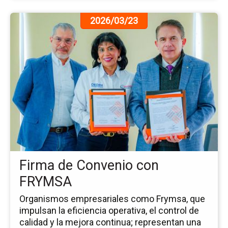
Ir
2026/03/23
a
la
pá
de
la
no
Fi
de
Co
co
FR
Firma de Convenio con
FRYMSA
Organismos empresariales como Frymsa, que
impulsan la eficiencia operativa, el control de
calidad y la mejora continua; representan una