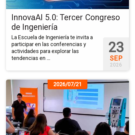
Ing
InnovaAI 5.0: Tercer Congreso
de Ingeniería
La Escuela de Ingeniería te invita a
23
participar en las conferencias y
actividades para explorar las
SEP
tendencias en ...
2026
Ir
2026/07/21
a
la
pá
de
la
no
Ing