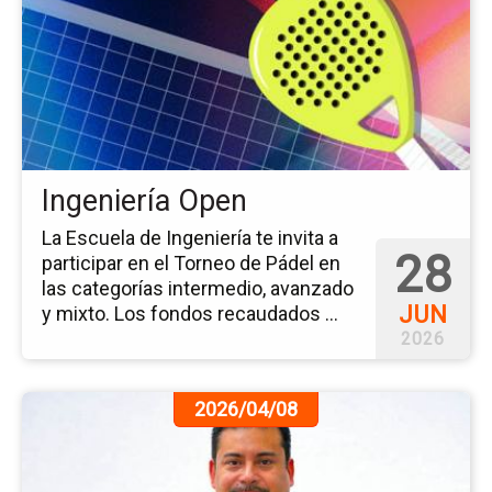
ev
Ing
Op
Ingeniería Open
La Escuela de Ingeniería te invita a
28
participar en el Torneo de Pádel en
las categorías intermedio, avanzado
JUN
y mixto. Los fondos recaudados ...
2026
Ir
2026/04/08
a
la
pá