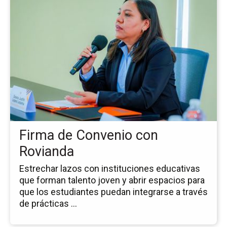
la
pá
de
la
no
Fi
de
Co
co
Ro
Firma de Convenio con
Rovianda
Estrechar lazos con instituciones educativas
que forman talento joven y abrir espacios para
que los estudiantes puedan integrarse a través
de prácticas ...