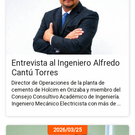
de
la
no
Ent
al
In
Al
Ca
To
Entrevista al Ingeniero Alfredo
Cantú Torres
Director de Operaciones de la planta de
cemento de Holcim en Orizaba y miembro del
Consejo Consultivo Académico de Ingeniería.
Ingeniero Mecánico Electricista con más de ...
Ir
2026/03/25
a