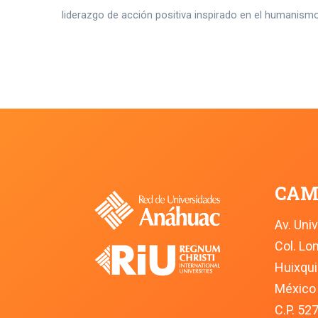
liderazgo de acción positiva inspirado en el humanismo
CAM
Av. Uni
Col. L
Huixqui
México
C.P. 52