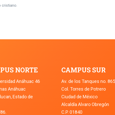
 cristiano.
PUS NORTE
CAMPUS SUR
versidad Anáhuac 46
Av. de los Tanques no. 86
omas Anáhuac
Col. Torres de Potrero
lucan, Estado de 
Ciudad de México
Alcaldía Alvaro Obregón
786.
C.P. 01840