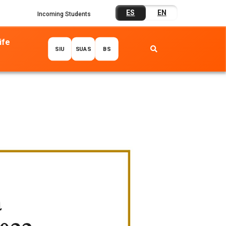
ES
EN
Incoming Students
ife
SIU
SUAS
BS