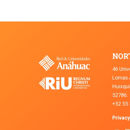
NOR
46 Univ
Lomas 
Huixqui
52786.
+52 55 
Privacy