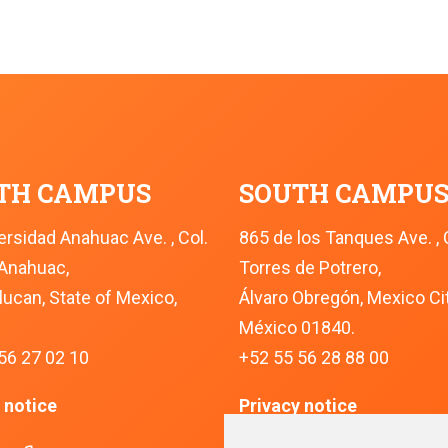
TH CAMPUS
SOUTH CAMPU
ersidad Anahuac Ave. , Col.
865 de los Tanques Ave. , 
Anahuac,
Torres de Potrero,
lucan, State of Mexico,
Álvaro Obregón, Mexico Cit
México 01840.
56 27 02 10
+52 55 56 28 88 00
 notice
Privacy notice