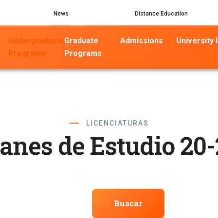
News
Distance Education
Undergraduate
Graduate
Admissions
University l
Programs
Programs
LICENCIATURAS
lanes de Estudio 20-