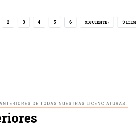
RRENT
PAGE
2
PAGE
3
PAGE
4
PAGE
5
PAGE
6
NEXT
SIGUIENTE ›
LAST
ÚLTIM
GE
PAGE
PAGE
 ANTERIORES DE TODAS NUESTRAS LICENCIATURAS.
eriores