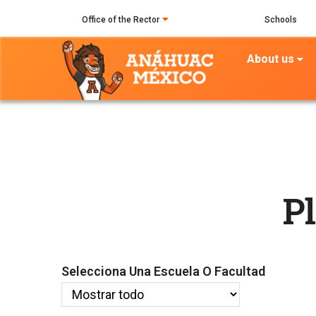
Skip
Office of the Rector
Schools
to
main
About us
content
P
Selecciona Una Escuela O Facultad