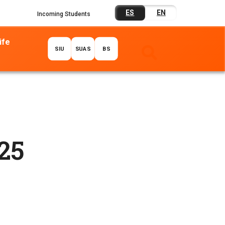
ES
EN
Incoming Students
ife
SIU
SUAS
BS
25