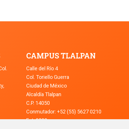
S
CAMPUS TLALPAN
Col.
Calle del Río 4
Col. Toriello Guerra
y,
Ciudad de México
Alcaldía Tlalpan
C.P. 14050
Conmutador: +52 (55) 5627 0210 
Ext. 9200