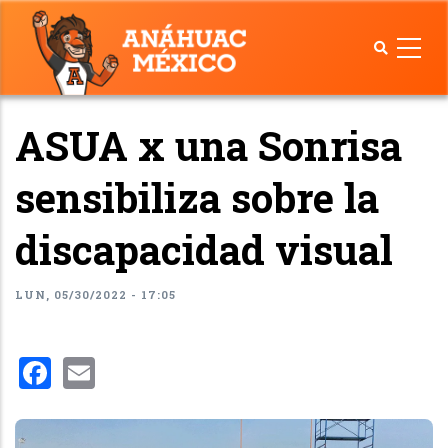
Pasar
al
contenido
principal
ASUA x una Sonrisa
sensibiliza sobre la
discapacidad visual
LUN, 05/30/2022 - 17:05
Facebook
Email