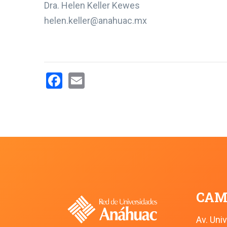
Dra. Helen Keller Kewes
helen.keller@anahuac.mx
Facebook
Email
CAM
Av. Uni