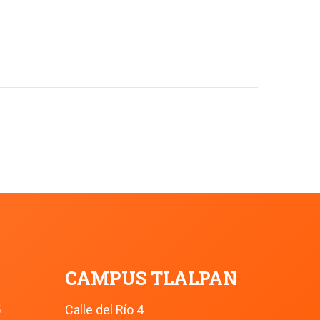
CAMPUS TLALPAN
5
Calle del Río 4