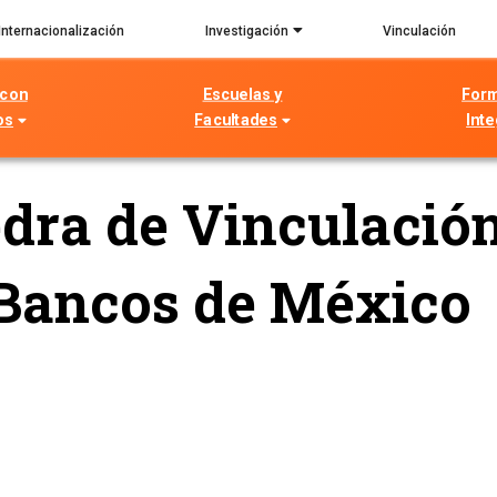
Internacionalización
Investigación
Vinculación
 con
Escuelas y
For
os
Facultades
Inte
ra de Vinculación
 Bancos de México