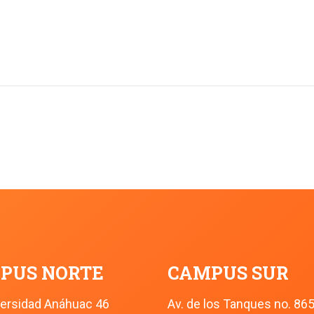
PUS NORTE
CAMPUS SUR
versidad Anáhuac 46
Av. de los Tanques no. 86