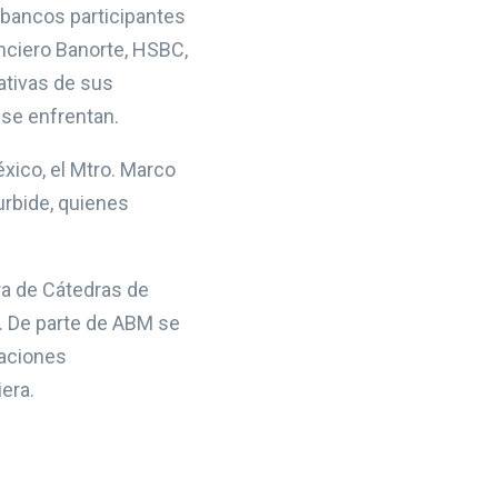
s bancos participantes
nciero Banorte, HSBC,
ativas de sus
 se enfrentan.
xico, el Mtro. Marco
urbide, quienes
ra de Cátedras de
s. De parte de ABM se
laciones
iera.