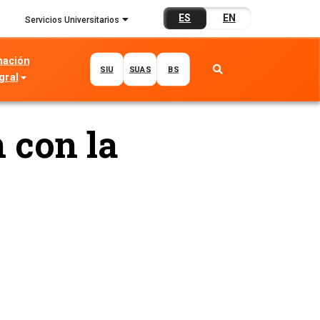
ES
EN
Servicios Universitarios
mación
SIU
SUAS
BS
gral
 con la