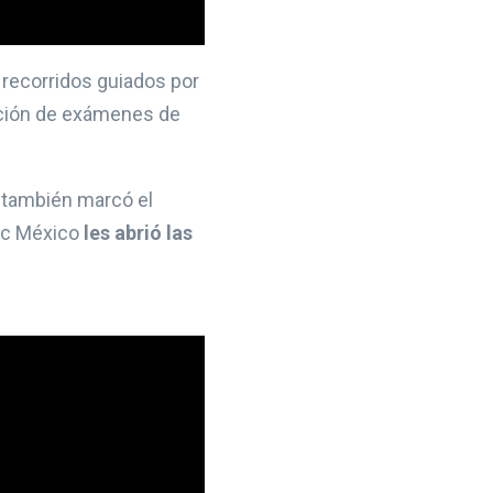
, recorridos guiados por
cación de exámenes de
e también marcó el
uac México
les abrió las