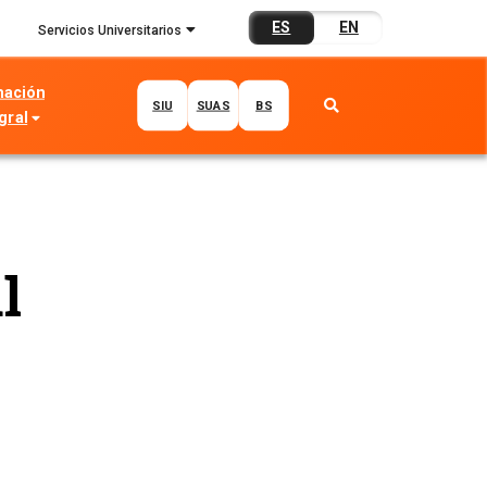
ES
EN
Servicios Universitarios
mación
SIU
SUAS
BS
gral
l