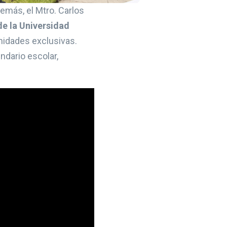
emás, el Mtro. Carlos
 de la Universidad
unidades exclusivas.
dario escolar,