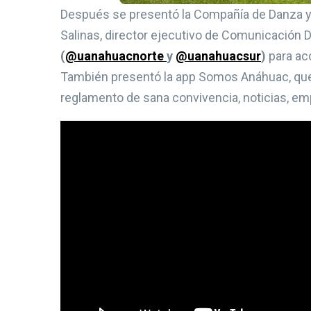
Después se presentó la Compañía de Danza y s
Salinas, director ejecutivo de Comunicación Di
(
@uanahuacnorte
y
@uanahuacsur
)
para ac
También presentó la app Somos Anáhuac, que 
reglamento de sana convivencia, noticias, emp