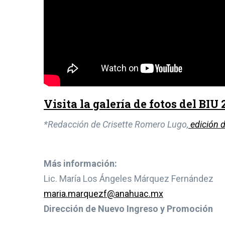
Visita la galería de fotos del BIU 
*Redacción de Crisette Romero Lugo,
edición 
Más información:
Lic. María Los Ángeles Márquez Fernández
maria.marquezf@anahuac.mx
Dirección de Nuevo Ingreso y Promoción