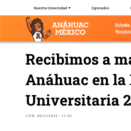
Pasar
Nuestra Universidad
Egresados
al
contenido
Estudia
principal
Nosotr
Recibimos a má
Anáhuac en la 
Universitaria 
LUN, 08/11/2025 - 11:30