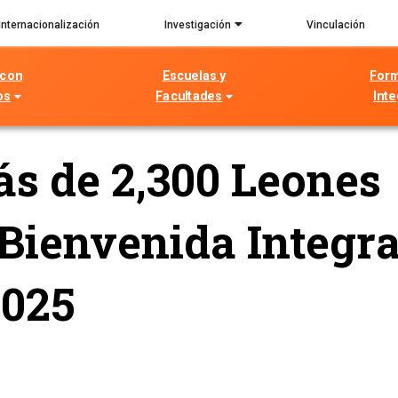
Internacionalización
Investigación
Vinculación
 con
Escuelas y
For
os
Facultades
Inte
s de 2,300 Leones
Bienvenida Integra
2025