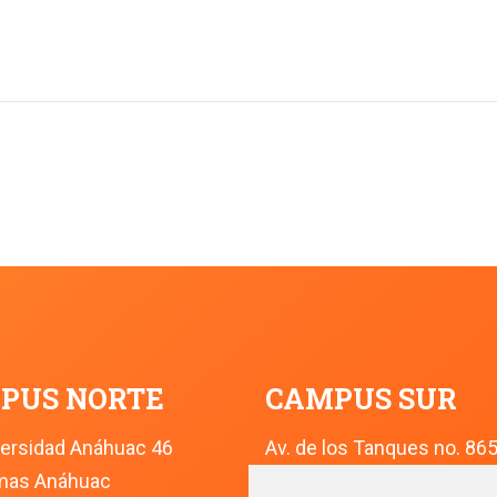
PUS NORTE
CAMPUS SUR
versidad Anáhuac 46
Av. de los Tanques no. 86
omas Anáhuac
Col. Torres de Potrero