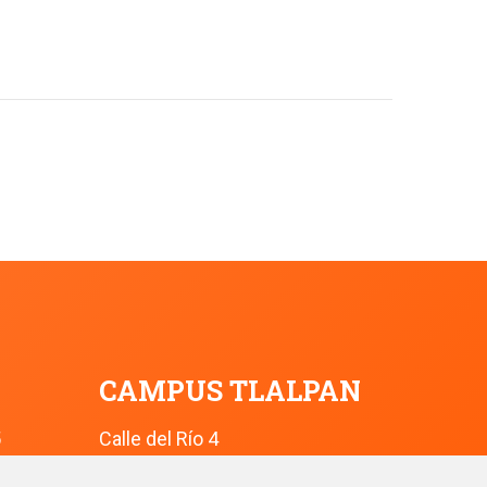
CAMPUS TLALPAN
5
Calle del Río 4
Col. Toriello Guerra