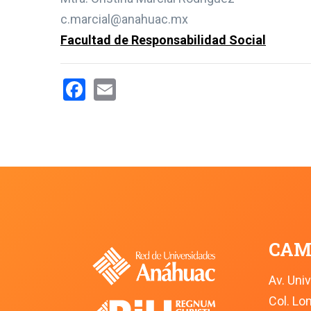
c.marcial@anahuac.mx
Facultad de Responsabilidad Social
Facebook
Email
CAM
Av. Uni
Col. L