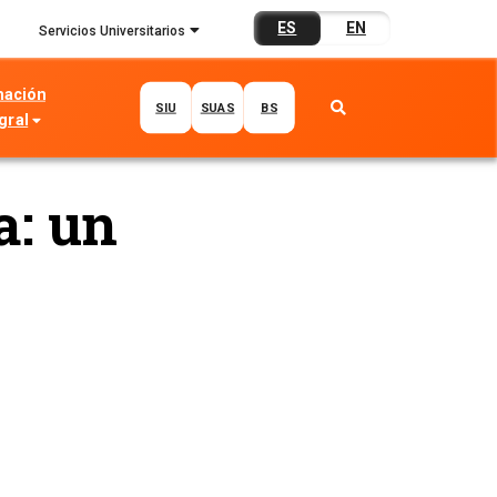
ES
EN
Servicios Universitarios
mación
SIU
SUAS
BS
gral
a: un