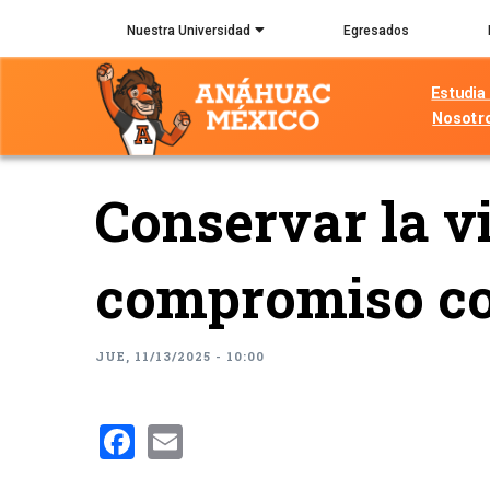
Pasar
Nuestra Universidad
Egresados
al
contenido
Estudia
principal
Nosotr
Conservar la v
compromiso c
JUE, 11/13/2025 - 10:00
Facebook
Email