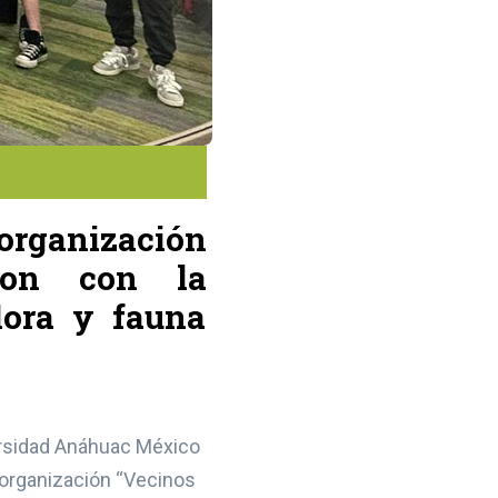
organización
ron con la
lora y fauna
versidad Anáhuac México
a organización “Vecinos