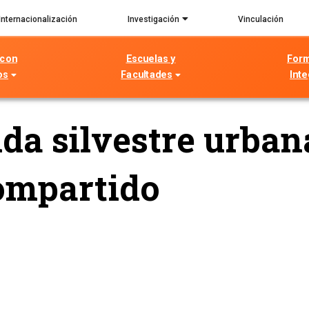
Internacionalización
Investigación
Vinculación
 con
Escuelas y
For
os
Facultades
Inte
ida silvestre urban
ompartido