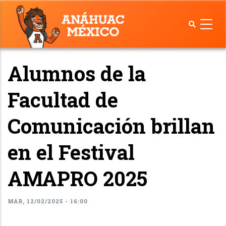
Pasar
al
contenido
principal
Alumnos de la
Facultad de
Comunicación brillan
en el Festival
AMAPRO 2025
MAR, 12/02/2025 - 16:00