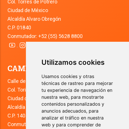
Col. Torres de Potrero
Ciudad de México
Alcaldía Alvaro Obregón
C.P. 01840
Conmutador: +52 (55) 5628 8800
Utilizamos cookies
CAMPUS TLALPAN
Usamos cookies y otras
Calle del Río 4
técnicas de rastreo para mejorar
Col. Toriello Guerra
tu experiencia de navegación en
nuestra web, para mostrarte
Ciudad de México
contenidos personalizados y
Alcaldía Tlalpan
anuncios adecuados, para
C.P. 14050
analizar el tráfico en nuestra
Conmutador: +52 (55) 5627 0210 
web y para comprender de