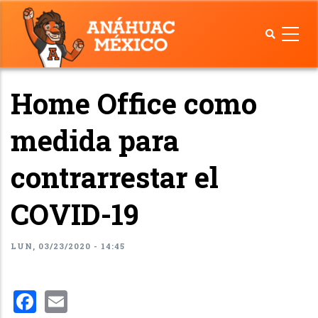
Pasar
al
contenido
principal
Home Office como
medida para
contrarrestar el
COVID-19
LUN, 03/23/2020 - 14:45
Facebook
Email