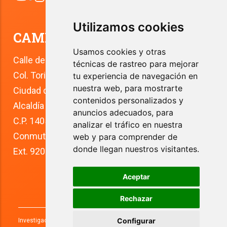
Utilizamos cookies
CAMPUS TLALPAN
Usamos cookies y otras
Calle del Río 4
técnicas de rastreo para mejorar
Col. Toriello Guerra
tu experiencia de navegación en
nuestra web, para mostrarte
Ciudad de México
contenidos personalizados y
Alcaldía Tlalpan
anuncios adecuados, para
C.P. 14050
analizar el tráfico en nuestra
Conmutador: +52 (55) 5627 0210 
web y para comprender de
donde llegan nuestros visitantes.
Ext. 9200
Aceptar
Rechazar
Configurar
Investigaciones y Estudios Superiores, S.C. 2026. Todos los