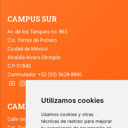
CAMPUS SUR
Av. de los Tanques no. 865
Col. Torres de Potrero
Ciudad de México
Alcaldía Alvaro Obregón
C.P. 01840
Conmutador: +52 (55) 5628 8800
Utilizamos cookies
CAMPUS TLALPAN
Usamos cookies y otras
Calle del Río 4
técnicas de rastreo para mejorar
Col. Toriello Guerra