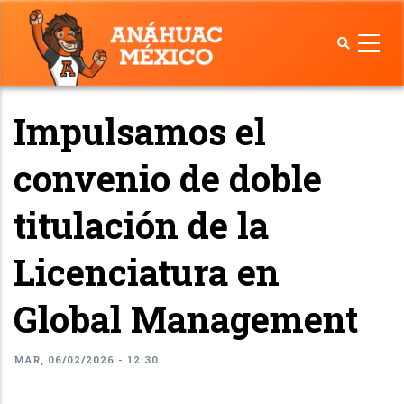
Pasar
al
contenido
principal
Impulsamos el
convenio de doble
titulación de la
Licenciatura en
Global Management
MAR, 06/02/2026 - 12:30