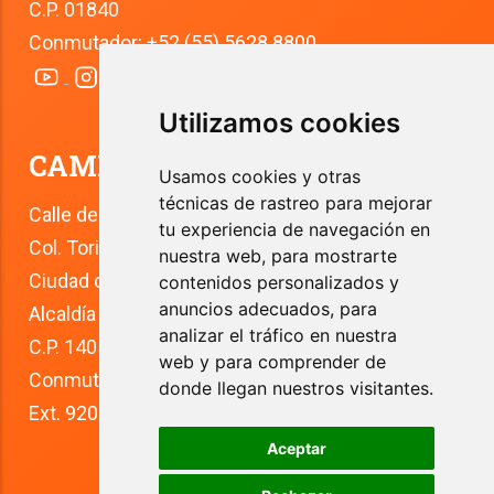
C.P. 01840
Conmutador: +52 (55) 5628 8800
Utilizamos cookies
CAMPUS TLALPAN
Usamos cookies y otras
técnicas de rastreo para mejorar
Calle del Río 4
tu experiencia de navegación en
Col. Toriello Guerra
nuestra web, para mostrarte
Ciudad de México
contenidos personalizados y
anuncios adecuados, para
Alcaldía Tlalpan
analizar el tráfico en nuestra
C.P. 14050
web y para comprender de
Conmutador: +52 (55) 5627 0210 
donde llegan nuestros visitantes.
Ext. 9200
Aceptar