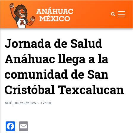
Pasar
al
contenido
principal
Jornada de Salud
Anáhuac llega a la
comunidad de San
Cristóbal Texcalucan
MIÉ, 06/25/2025 - 17:30
Facebook
Email