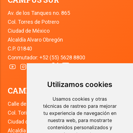
Av. de los Tanques no. 865
Col. Torres de Potrero
Ciudad de México
Alcaldía Alvaro Obregón
C.P. 01840
Conmutador: +52 (55) 5628 8800
Utilizamos cookies
CAMPUS TLALPAN
Usamos cookies y otras
Calle del Río 4
técnicas de rastreo para mejorar
Col. Toriello Guerra
tu experiencia de navegación en
nuestra web, para mostrarte
Ciudad de México
contenidos personalizados y
Alcaldía Tlalpan