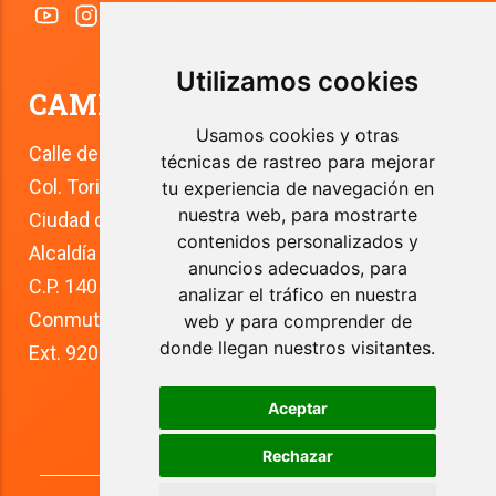
Utilizamos cookies
CAMPUS TLALPAN
Usamos cookies y otras
Calle del Río 4
técnicas de rastreo para mejorar
Col. Toriello Guerra
tu experiencia de navegación en
nuestra web, para mostrarte
Ciudad de México
contenidos personalizados y
Alcaldía Tlalpan
anuncios adecuados, para
C.P. 14050
analizar el tráfico en nuestra
Conmutador: +52 (55) 5627 0210 
web y para comprender de
donde llegan nuestros visitantes.
Ext. 9200
Aceptar
Rechazar