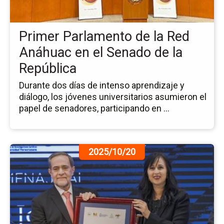
la
Re
An
Primer Parlamento de la Red
en
el
Anáhuac en el Senado de la
Se
República
de
la
Durante dos días de intenso aprendizaje y
Re
diálogo, los jóvenes universitarios asumieron el
papel de senadores, participando en ...
Ir
2025/10/20
a
la
pá
de
la
no