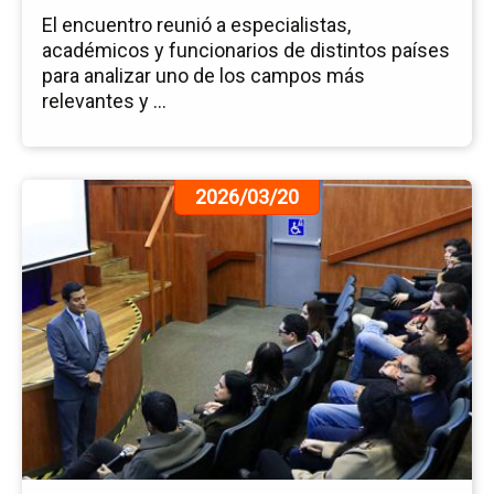
El encuentro reunió a especialistas,
académicos y funcionarios de distintos países
para analizar uno de los campos más
relevantes y ...
Ir
2026/03/20
a
la
pá
de
la
no
Vis
a
la
Sa
Re
del