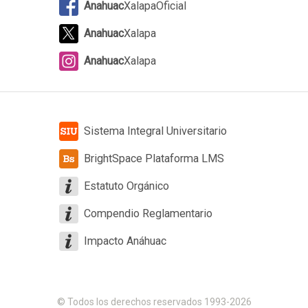
Anahuac
XalapaOficial
Anahuac
Xalapa
Anahuac
Xalapa
Sistema Integral Universitario
BrightSpace Plataforma LMS
Estatuto Orgánico
Compendio Reglamentario
Impacto Anáhuac
© Todos los derechos reservados 1993-2026