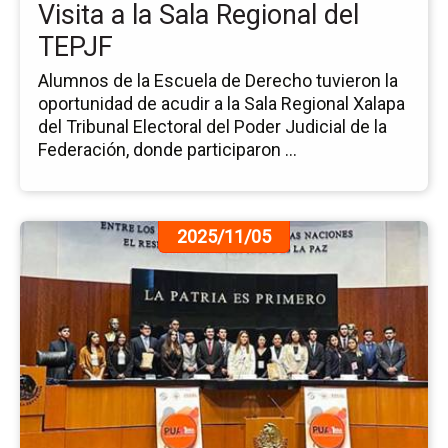
Visita a la Sala Regional del
TE
TEPJF
Alumnos de la Escuela de Derecho tuvieron la
oportunidad de acudir a la Sala Regional Xalapa
del Tribunal Electoral del Poder Judicial de la
Federación, donde participaron ...
Ir
2025/11/05
a
la
pá
de
la
no
Pr
Pa
de