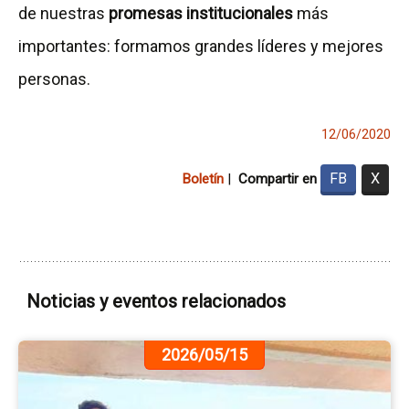
de nuestras
promesas institucionales
más
importantes: formamos grandes líderes y mejores
personas.
12/06/2020
FB
X
Boletín
|
Compartir en
Noticias y eventos relacionados
Ir
2026/05/15
a
la