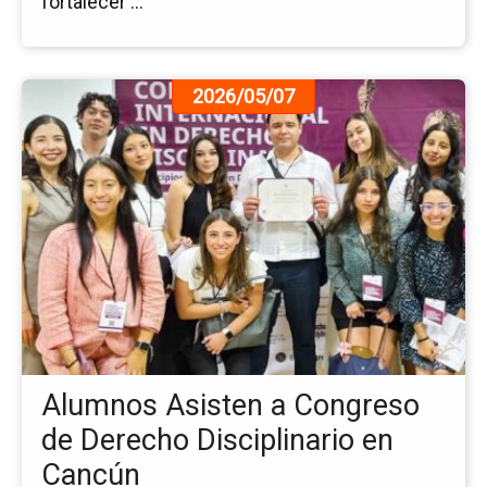
fortalecer ...
Ir
2026/05/07
a
la
pá
de
la
no
Al
As
a
Co
de
De
Alumnos Asisten a Congreso
Dis
en
de Derecho Disciplinario en
Ca
Cancún