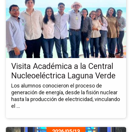
pá
de
la
no
Vis
Ac
a
la
Ce
Nu
Visita Académica a la Central
La
Ve
Nucleoeléctrica Laguna Verde
Los alumnos conocieron el proceso de
generación de energía, desde la fisión nuclear
hasta la producción de electricidad, vinculando
el ...
Ir
2026/05/13