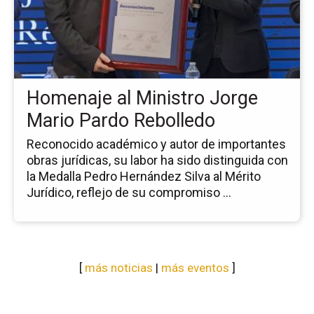
Ho
al
Mi
Jo
Ma
Pa
Homenaje al Ministro Jorge
Re
Mario Pardo Rebolledo
Reconocido académico y autor de importantes
obras jurídicas, su labor ha sido distinguida con
la Medalla Pedro Hernández Silva al Mérito
Jurídico, reflejo de su compromiso ...
[
más noticias
|
más eventos
]