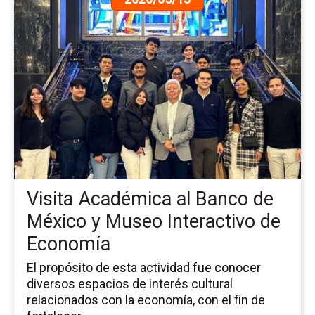
a
la
pá
de
la
no
Vis
Ac
al
Ba
de
Mé
Visita Académica al Banco de
y
Mu
México y Museo Interactivo de
Int
Economía
de
Ec
El propósito de esta actividad fue conocer
diversos espacios de interés cultural
relacionados con la economía, con el fin de