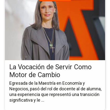
a
la
pá
de
la
no
La
Vo
de
Ser
C
Mo
La Vocación de Servir Como
de
Ca
Motor de Cambio
Egresada de la Maestría en Economía y
Negocios, pasó del rol de docente al de alumna,
una experiencia que representó una transición
significativa y le ...