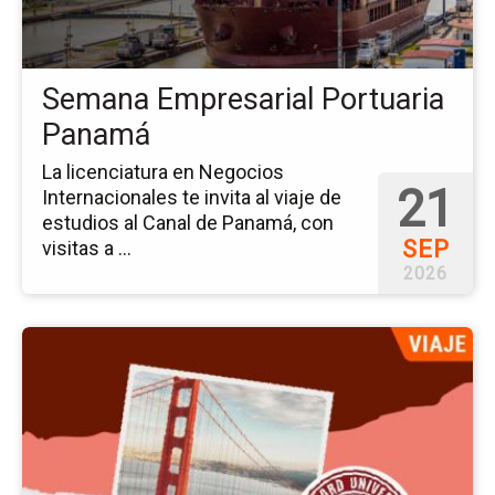
Semana Empresarial Portuaria
Panamá
La licenciatura en Negocios
21
Internacionales te invita al viaje de
estudios al Canal de Panamá, con
SEP
visitas a ...
2026
Ir
a
la
pá
del
ev
Via