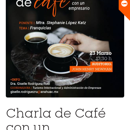
Universitario
Biblioteca
Charla de Café
con un