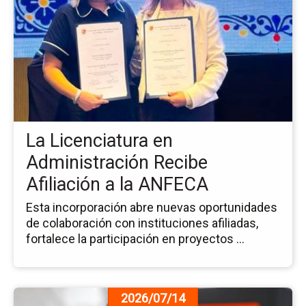
de
la
no
La
Li
en
Ad
Re
Afi
La Licenciatura en
a
la
Administración Recibe
AN
Afiliación a la ANFECA
Esta incorporación abre nuevas oportunidades
de colaboración con instituciones afiliadas,
fortalece la participación en proyectos ...
Ir
2026/07/14