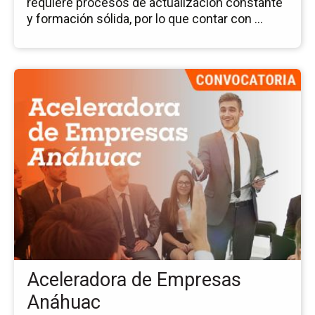
requiere procesos de actualización constante
y formación sólida, por lo que contar con ...
Ir
a
la
pá
del
ev
Ac
de
Em
An
Aceleradora de Empresas
Anáhuac