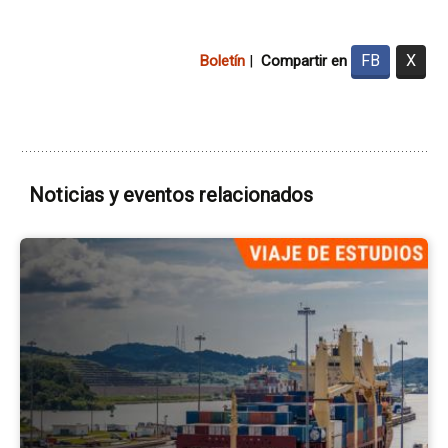
FB
X
Boletín
|
Compartir en
Noticias y eventos relacionados
Ir
a
la
pá
del
ev
Se
Em
Po
Pa