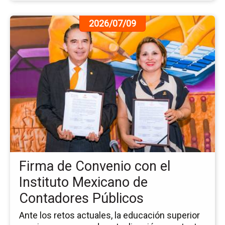
Ir
2026/07/09
a
la
pá
de
la
no
Fi
de
Co
co
el
Ins
Firma de Convenio con el
Me
de
Instituto Mexicano de
Co
Contadores Públicos
Pú
Ante los retos actuales, la educación superior