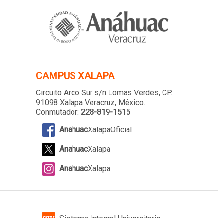
CAMPUS XALAPA
Circuito Arco Sur s/n Lomas Verdes
, CP.
91098 Xalapa Veracruz, México.
Conmutador:
228-819-1515
Anahuac
XalapaOficial
Anahuac
Xalapa
Anahuac
Xalapa