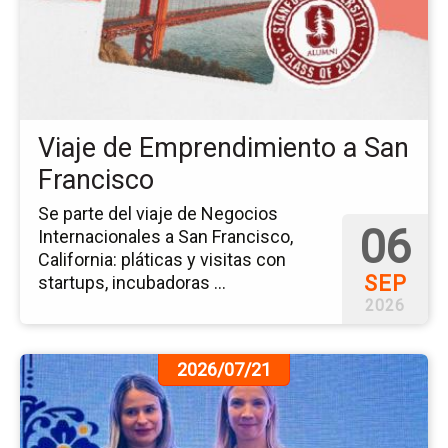
de
Em
a
Sa
Fr
Viaje de Emprendimiento a San
Francisco
Se parte del viaje de Negocios
06
Internacionales a San Francisco,
California: pláticas y visitas con
SEP
startups, incubadoras ...
2026
Ir
2026/07/21
a
la
pá