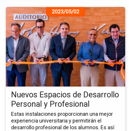
Ir
2023/05/02
a
la
pá
de
la
no
Nu
Es
de
De
Pe
y
Nuevos Espacios de Desarrollo
Pr
Personal y Profesional
Estas instalaciones proporcionan una mejor
experiencia universitaria y permitirán el
desarrollo profesional de los alumnos. Es así