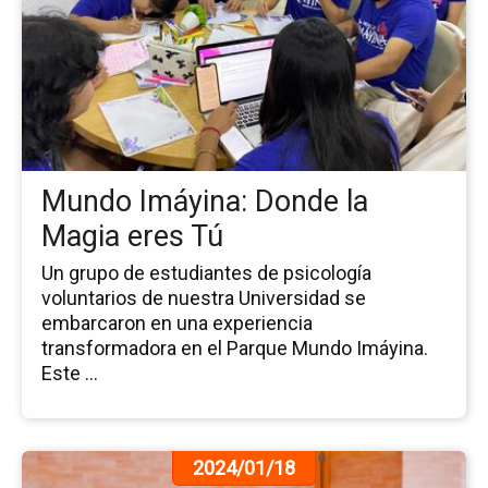
la
no
Mu
Im
Do
la
Ma
er
Mundo Imáyina: Donde la
Tú
Magia eres Tú
Un grupo de estudiantes de psicología
voluntarios de nuestra Universidad se
embarcaron en una experiencia
transformadora en el Parque Mundo Imáyina.
Este ...
Ir
2024/01/18
a