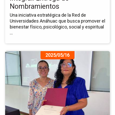
No
Nombramientos
Una iniciativa estratégica de la Red de
Universidades Anáhuac que busca promover el
bienestar físico, psicológico, social y espiritual
...
Ir
2025/05/16
a
la
pá
de
la
no
Tal
Co
De
Ha