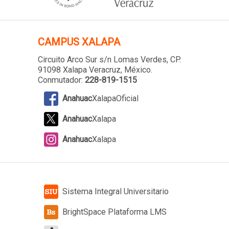
CAMPUS XALAPA
Circuito Arco Sur s/n Lomas Verdes
, CP.
91098 Xalapa Veracruz, México.
Conmutador:
228-819-1515
Anahuac
XalapaOficial
Anahuac
Xalapa
Anahuac
Xalapa
Sistema Integral Universitario
BrightSpace Plataforma LMS