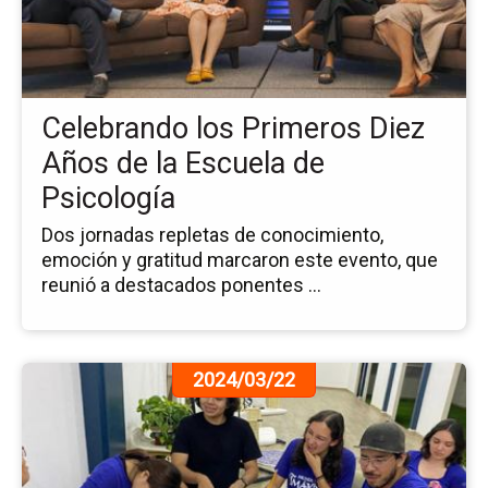
los
Pr
Di
Añ
de
Celebrando los Primeros Diez
la
Es
Años de la Escuela de
de
Psicología
Ps
Dos jornadas repletas de conocimiento,
emoción y gratitud marcaron este evento, que
reunió a destacados ponentes ...
Ir
2024/03/22
a
la
pá
de