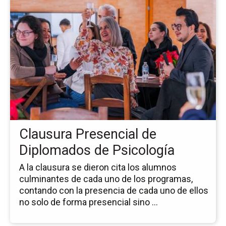
la
pá
de
la
no
Cl
Pr
de
Di
de
Ps
Clausura Presencial de
Diplomados de Psicología
A la clausura se dieron cita los alumnos
culminantes de cada uno de los programas,
contando con la presencia de cada uno de ellos
no solo de forma presencial sino ...