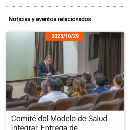
Noticias y eventos relacionados
Ir
2025/10/29
a
la
pá
de
la
no
Co
del
Mo
de
Sa
Int
Comité del Modelo de Salud
En
de
Integral: Entrega de