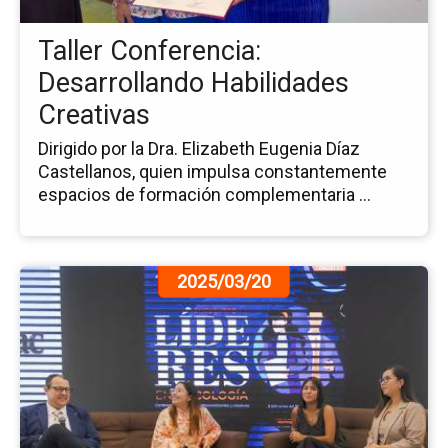
Cr
Taller Conferencia:
Desarrollando Habilidades
Creativas
Dirigido por la Dra. Elizabeth Eugenia Díaz
Castellanos, quien impulsa constantemente
espacios de formación complementaria ...
Ir
2025/03/20
a
la
pá
de
la
no
Ce