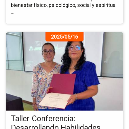
bienestar físico, psicológico, social y espiritual
...
Ir
2025/05/16
a
la
pá
de
la
no
Tal
Co
De
Ha
Cr
Taller Conferencia:
Desarrollando Habilidades