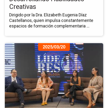
Creativas
Dirigido por la Dra. Elizabeth Eugenia Díaz
Castellanos, quien impulsa constantemente
espacios de formación complementaria ...
Ir
2025/03/20
a
la
pá
de
la
no
Ce
los
Pr
Di
Añ