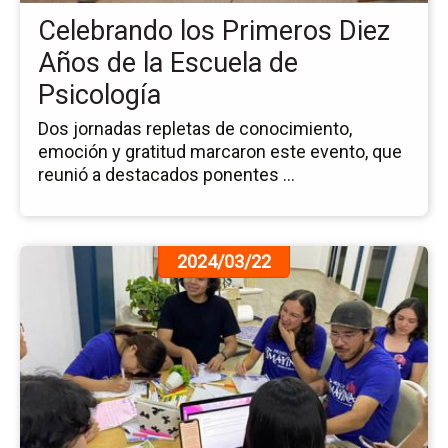
de
Celebrando los Primeros Diez
la
Es
Años de la Escuela de
de
Psicología
Ps
Dos jornadas repletas de conocimiento,
emoción y gratitud marcaron este evento, que
reunió a destacados ponentes ...
Ir
2024/03/22
a
la
pá
de
la
no
Mu
Im