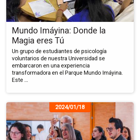
Do
la
Ma
er
Mundo Imáyina: Donde la
Tú
Magia eres Tú
Un grupo de estudiantes de psicología
voluntarios de nuestra Universidad se
embarcaron en una experiencia
transformadora en el Parque Mundo Imáyina.
Este ...
Ir
2024/01/18
a
la
pá
de