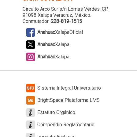
Circuito Arco Sur s/n Lomas Verdes
, CP.
91098 Xalapa Veracruz, México.
Conmutador:
228-819-1515
Anahuac
XalapaOficial
Anahuac
Xalapa
Anahuac
Xalapa
Sistema Integral Universitario
BrightSpace Plataforma LMS
Estatuto Orgánico
Compendio Reglamentario
Impacto Anáhuac