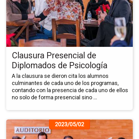
la
no
Cl
Pr
de
Di
de
Ps
Clausura Presencial de
Diplomados de Psicología
A la clausura se dieron cita los alumnos
culminantes de cada uno de los programas,
contando con la presencia de cada uno de ellos
no solo de forma presencial sino ...
Ir
2023/05/02
a
la