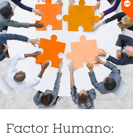
Universitario
Biblioteca
Factor Humano: