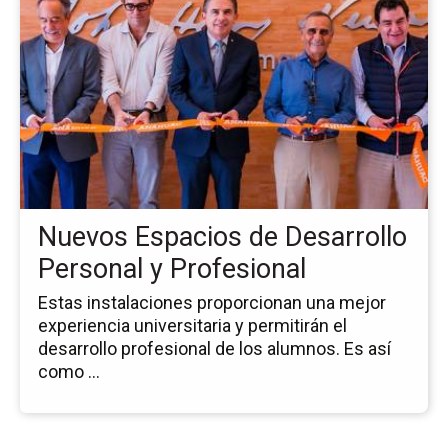
pá
de
la
no
Nu
Es
de
De
Pe
y
Nuevos Espacios de Desarrollo
Pr
Personal y Profesional
Estas instalaciones proporcionan una mejor
experiencia universitaria y permitirán el
desarrollo profesional de los alumnos. Es así
como ...