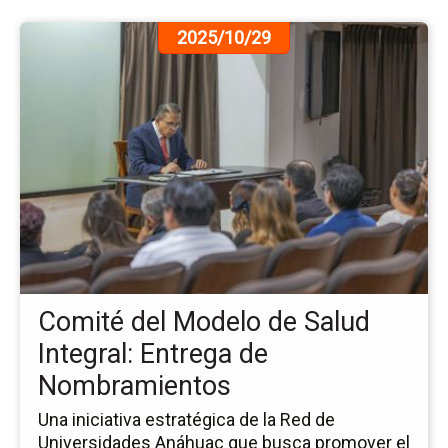
Ir
2025/10/29
a
la
pá
de
la
no
Co
del
Mo
de
Sa
Int
Comité del Modelo de Salud
En
de
Integral: Entrega de
No
Nombramientos
Una iniciativa estratégica de la Red de
Universidades Anáhuac que busca promover el