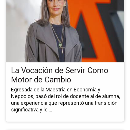
pá
de
la
no
La
Vo
de
Ser
C
Mo
La Vocación de Servir Como
de
Ca
Motor de Cambio
Egresada de la Maestría en Economía y
Negocios, pasó del rol de docente al de alumna,
una experiencia que representó una transición
significativa y le ...