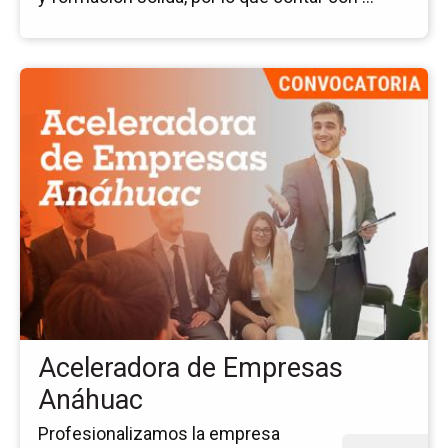
Ir
a
la
pá
del
ev
Ac
de
Em
An
Aceleradora de Empresas
Anáhuac
Profesionalizamos la empresa