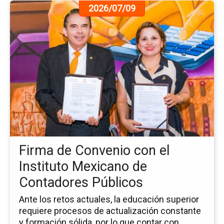
Ir
2026/07/09
a
la
pá
de
la
no
Fi
de
Co
co
el
Ins
Firma de Convenio con el
Me
de
Instituto Mexicano de
Co
Contadores Públicos
Pú
Ante los retos actuales, la educación superior
requiere procesos de actualización constante
y formación sólida, por lo que contar con ...