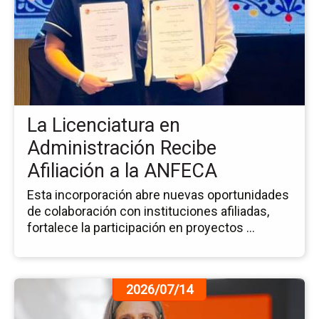
no
La
Li
en
Ad
Re
Afi
La Licenciatura en
a
la
Administración Recibe
AN
Afiliación a la ANFECA
Esta incorporación abre nuevas oportunidades
de colaboración con instituciones afiliadas,
fortalece la participación en proyectos ...
Ir
2026/07/14
a
la