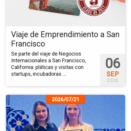
Em
a
Sa
Fr
Viaje de Emprendimiento a San
Francisco
Se parte del viaje de Negocios
06
Internacionales a San Francisco,
California: pláticas y visitas con
SEP
startups, incubadoras ...
2026
Ir
2026/07/21
a
la
pá
de
la