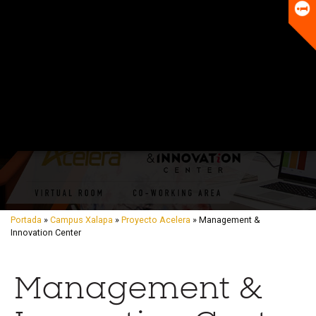
Universitario
Biblioteca
Portada
»
Campus Xalapa
»
Proyecto Acelera
» Management &
Innovation Center
Management &