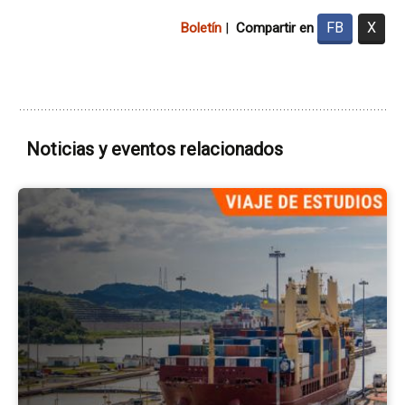
FB
X
Boletín
|
Compartir en
Noticias y eventos relacionados
Ir
a
la
pá
del
ev
Se
Em
Po
Pa