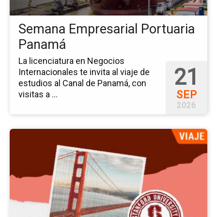
Semana Empresarial Portuaria
Panamá
La licenciatura en Negocios
21
Internacionales te invita al viaje de
estudios al Canal de Panamá, con
SEP
visitas a ...
2026
Ir
a
la
pá
del
ev
Via
de