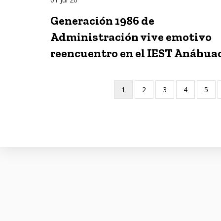
Generación 1986 de
Administración vive emotivo
reencuentro en el IEST Anáhua
Página
1
Page
2
Page
3
Page
4
Page
5
Paginación
actual