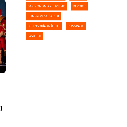
GASTRONOMÍA Y TURISMO
DEPORTE
COMPROMISO SOCIAL
DEFENSORÍA ANÁHUAC
POSGRADO
PASTORAL
l