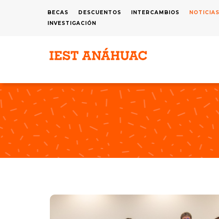
Pasar
BECAS
DESCUENTOS
INTERCAMBIOS
NOTICIA
MENÚ
al
INVESTIGACIÓN
SUPERIOR
contenido
principal
N
P