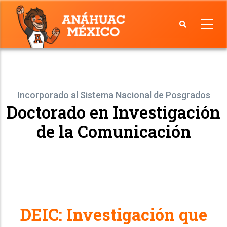
Skip
to
main
Facultad
content
de
Comunicación
Incorporado al Sistema Nacional de Posgrados
Doctorado en Investigación
de la Comunicación
DEIC: Investigación que