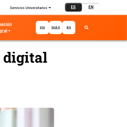
ES
EN
Servicios Universitarios
mación
SIU
SUAS
BS
gral
 digital