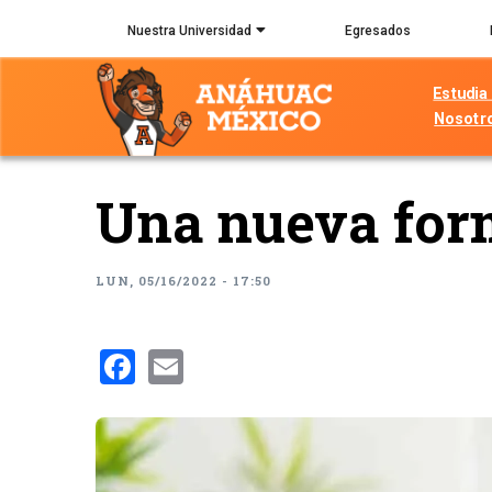
Pasar
Nuestra Universidad
Egresados
al
contenido
Estudia
principal
Nosotr
Una nueva forma
LUN, 05/16/2022 - 17:50
Facebook
Email