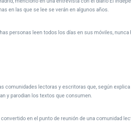
Madrid, mencionó en una entrevista con el diario El Inde
mas en las que se lee se verán en algunos años.
has personas leen todos los días en sus móviles, nunca h
 las comunidades lectoras y escritoras que, según explic
ean y parodian los textos que consumen.
 convertido en el punto de reunión de una comunidad lec