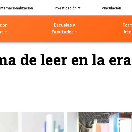
Internacionalización
Investigación
Vinculación
 con
Escuelas y
For
os
Facultades
Inte
 de leer en la era