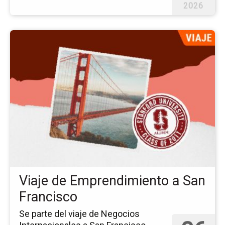
2026
Ir
a
la
pá
del
ev
Via
de
Em
a
Sa
Fr
Viaje de Emprendimiento a San
Francisco
Se parte del viaje de Negocios