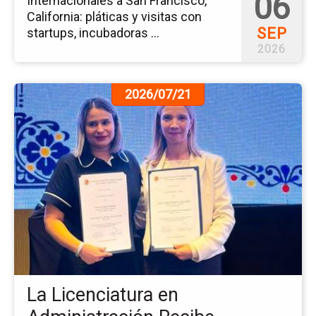
06
Internacionales a San Francisco,
California: pláticas y visitas con
SEP
startups, incubadoras ...
2026
Ir
2026/07/21
a
la
pá
de
la
no
La
Li
en
Ad
Re
Afi
La Licenciatura en
a
la