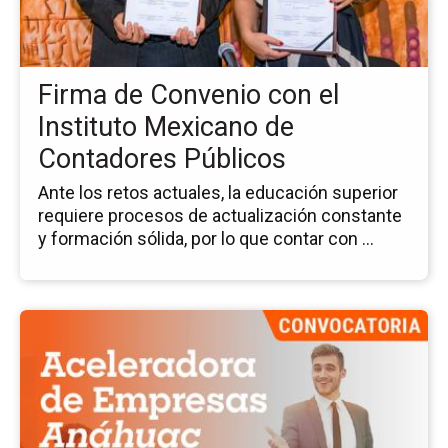
Co
co
el
Ins
Firma de Convenio con el
Me
de
Instituto Mexicano de
Co
Contadores Públicos
Pú
Ante los retos actuales, la educación superior
requiere procesos de actualización constante
y formación sólida, por lo que contar con ...
Ir
a
la
pá
del
ev