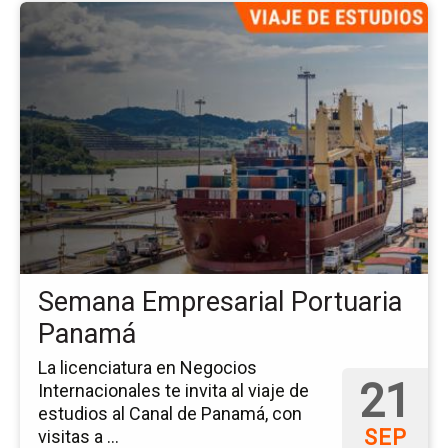
Ir
a
la
pá
del
ev
Se
Em
Po
Pa
Semana Empresarial Portuaria
Panamá
La licenciatura en Negocios
21
Internacionales te invita al viaje de
estudios al Canal de Panamá, con
SEP
visitas a ...