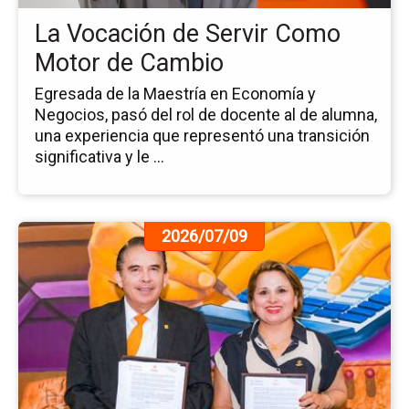
Mo
La Vocación de Servir Como
de
Ca
Motor de Cambio
Egresada de la Maestría en Economía y
Negocios, pasó del rol de docente al de alumna,
una experiencia que representó una transición
significativa y le ...
Ir
2026/07/09
a
la
pá
de
la
no
Fi
de