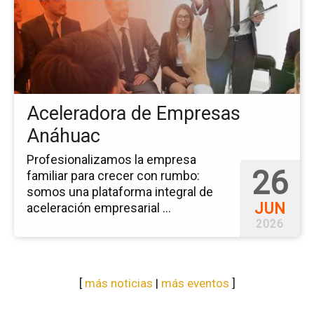
Ac
de
Em
An
Aceleradora de Empresas
Anáhuac
Profesionalizamos la empresa
26
familiar para crecer con rumbo:
somos una plataforma integral de
JUN
aceleración empresarial ...
2026
[
más noticias
|
más eventos
]