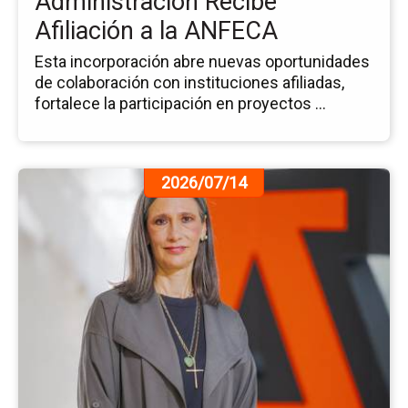
Administración Recibe
AN
Afiliación a la ANFECA
Esta incorporación abre nuevas oportunidades
de colaboración con instituciones afiliadas,
fortalece la participación en proyectos ...
Ir
2026/07/14
a
la
pá
de
la
no
La
Vo
de
Ser
C