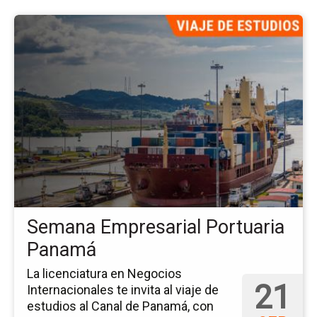
Ir
a
la
pá
del
ev
Se
Em
Po
Pa
Semana Empresarial Portuaria
Panamá
La licenciatura en Negocios
21
Internacionales te invita al viaje de
estudios al Canal de Panamá, con