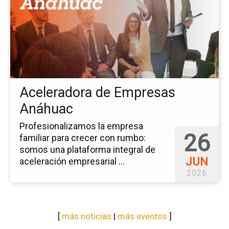
ev
Ac
de
Em
An
Aceleradora de Empresas
Anáhuac
Profesionalizamos la empresa
26
familiar para crecer con rumbo:
somos una plataforma integral de
JUN
aceleración empresarial ...
2026
[
más noticias
|
más eventos
]