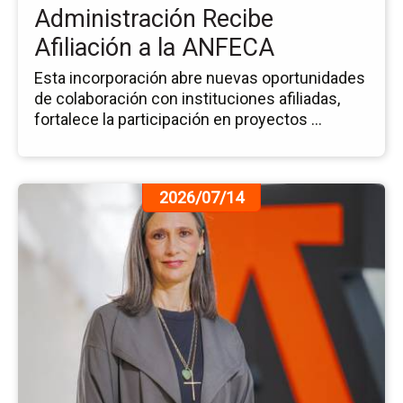
la
Administración Recibe
AN
Afiliación a la ANFECA
Esta incorporación abre nuevas oportunidades
de colaboración con instituciones afiliadas,
fortalece la participación en proyectos ...
Ir
2026/07/14
a
la
pá
de
la
no
La
Vo
de
Ser