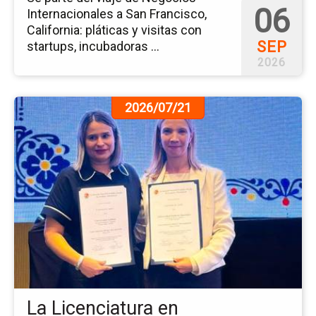
06
Internacionales a San Francisco,
California: pláticas y visitas con
SEP
startups, incubadoras ...
2026
Ir
2026/07/21
a
la
pá
de
la
no
La
Li
en
Ad
Re
Afi
La Licenciatura en
a