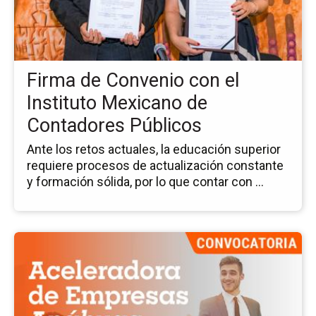
de
Co
co
el
Ins
Firma de Convenio con el
Me
de
Instituto Mexicano de
Co
Contadores Públicos
Pú
Ante los retos actuales, la educación superior
requiere procesos de actualización constante
y formación sólida, por lo que contar con ...
Ir
a
la
pá
del