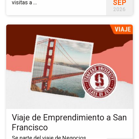
SEP
visitas a ...
2026
Ir
a
la
pá
del
ev
Via
de
Em
a
Sa
Fr
Viaje de Emprendimiento a San
Francisco
Se parte del viaje de Negocios