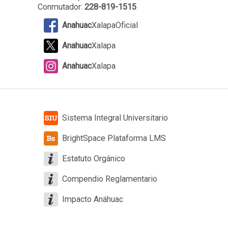
Conmutador:
228-819-1515
Anahuac
XalapaOficial
Anahuac
Xalapa
Anahuac
Xalapa
Sistema Integral Universitario
BrightSpace Plataforma LMS
Estatuto Orgánico
Compendio Reglamentario
Impacto Anáhuac