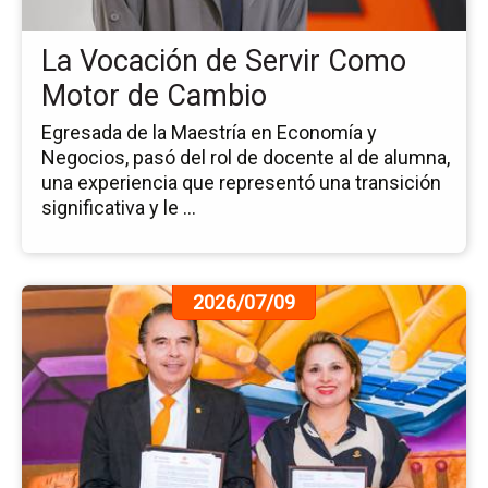
C
Mo
La Vocación de Servir Como
de
Ca
Motor de Cambio
Egresada de la Maestría en Economía y
Negocios, pasó del rol de docente al de alumna,
una experiencia que representó una transición
significativa y le ...
Ir
2026/07/09
a
la
pá
de
la
no
Fi