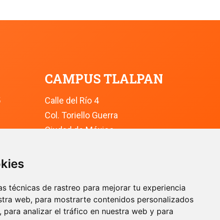
CAMPUS TLALPAN
5
Calle del Río 4
Col. Toriello Guerra
Ciudad de México
Alcaldía Tlalpan
C.P. 14050
okies
8 8800
Conmutador: +52 (55) 5627 0210 
s técnicas de rastreo para mejorar tu experiencia
Ext. 9200
tra web, para mostrarte contenidos personalizados
para analizar el tráfico en nuestra web y para