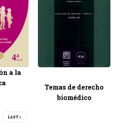
ón a la
ca
Temas de derecho
biomédico
GUIENTE
ÚLTIMA
LAST »
GINA
PÁGINA