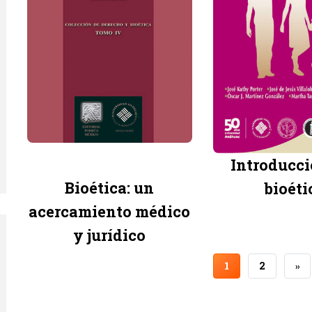
Introducci
Bioética: un
bioéti
acercamiento médico
y jurídico
PÁGINA
1
PÁGINA
2
SI
››
ACTUAL
PÁ