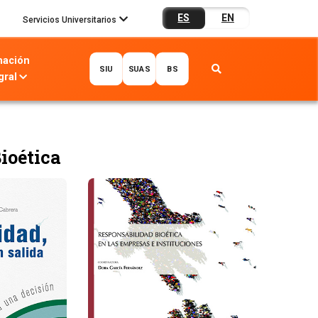
ES
EN
Servicios Universitarios
mación
SIU
SUAS
BS
gral
ioética