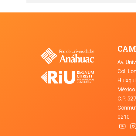
CAM
Av. Uni
Col. L
Huixqui
México
C.P. 52
Conmuta
0210