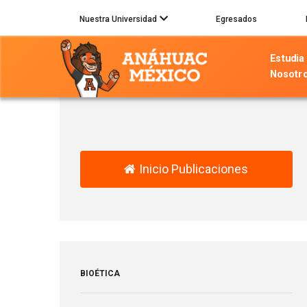
Pasar
Nuestra Universidad
Egresados
al
contenido
Estudia
principal
Nosotr
Inicio Publicaciones
BIOÉTICA