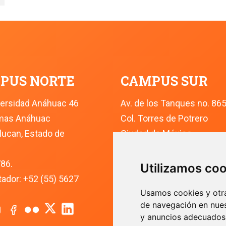
PUS NORTE
CAMPUS SUR
versidad Anáhuac 46
Av. de los Tanques no. 86
omas Anáhuac
Col. Torres de Potrero
lucan, Estado de 
Ciudad de México
Alcaldía Alvaro Obregón
786.
C.P. 01840
Utilizamos co
dor: +52 (55) 5627 
Conmutador: +52 (55) 562
Usamos cookies y otra
de navegación en nues
y anuncios adecuados, 