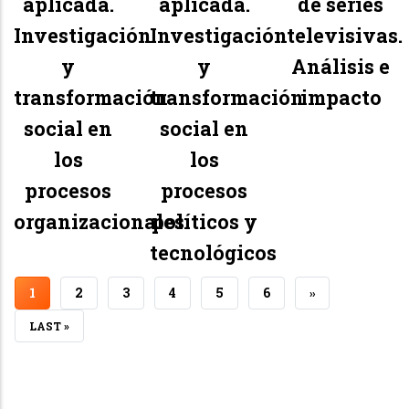
aplicada.
aplicada.
de series
Investigación
Investigación
televisivas.
y
y
Análisis e
transformación
transformación
impacto
social en
social en
los
los
procesos
procesos
organizacionales
políticos y
tecnológicos
PÁGINA
1
PÁGINA
2
PÁGINA
3
PÁGINA
4
PÁGINA
5
PÁGINA
6
SIGUIENTE
››
ACTUAL
PÁGINA
ÚLTIMA
LAST »
PÁGINA