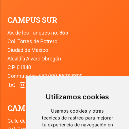
CAMPUS SUR
Av. de los Tanques no. 865
Col. Torres de Potrero
Ciudad de México
Alcaldía Alvaro Obregón
C.P. 01840
Conmutador: +52 (55) 5628 8800
Utilizamos cookies
CAMPUS TLALPAN
Usamos cookies y otras
técnicas de rastreo para mejorar
Calle del Río 4
tu experiencia de navegación en