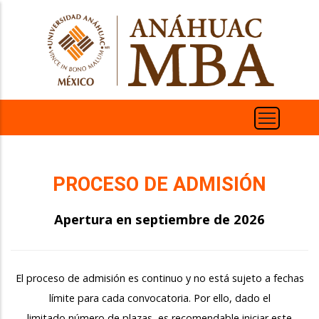
Pasar
al
contenido
principal
PROCESO DE ADMISIÓN
Apertura en septiembre de 2026
El proceso de admisión es continuo y no está sujeto a fechas
límite para cada convocatoria. Por ello, dado el
limitado número de plazas, es recomendable iniciar este