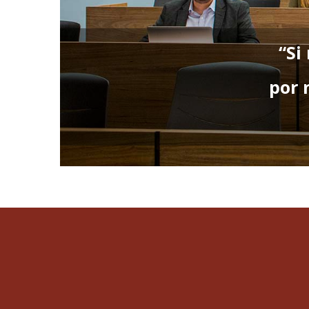
“Si
por 