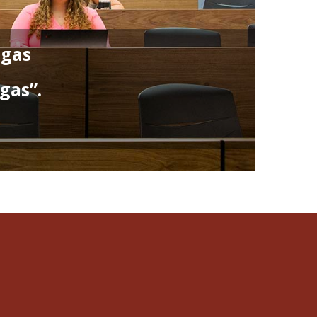
ngas
gas”.