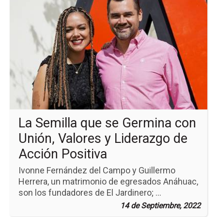
pá
de
la
no
La
Se
qu
se
Ge
co
Uni
Va
y
La Semilla que se Germina con
Li
de
Unión, Valores y Liderazgo de
Ac
Pos
Acción Positiva
Ivonne Fernández del Campo y Guillermo
Herrera, un matrimonio de egresados Anáhuac,
son los fundadores de El Jardinero; ...
14 de Septiembre, 2022