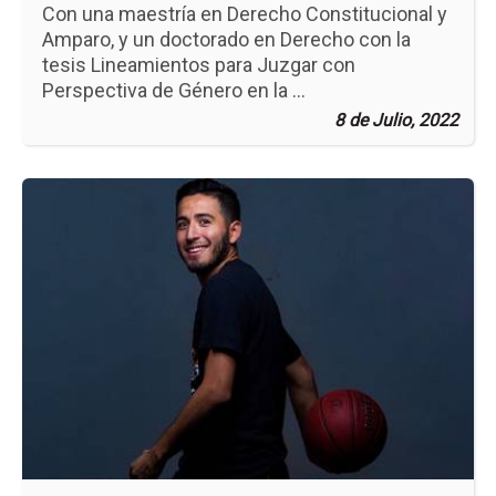
Con una maestría en Derecho Constitucional y
Amparo, y un doctorado en Derecho con la
tesis Lineamientos para Juzgar con
Perspectiva de Género en la ...
8 de Julio, 2022
Ir
a
la
pá
de
la
no
Pr
Ac
y
Dep
La
Cl
de
la
Fo