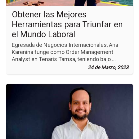
el
Mu
Obtener las Mejores
La
Herramientas para Triunfar en
el Mundo Laboral
Egresada de Negocios Internacionales, Ana
Karenina funge como Order Management
Analyst en Tenaris Tamsa, teniendo bajo ...
24 de Marzo, 2023
Ir
a
la
pá
de
la
no
A
Gr
Ret