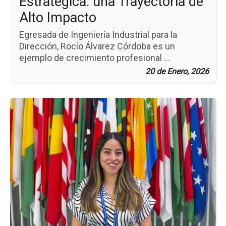
Estratégica: una Trayectoria de
Alto Impacto
Egresada de Ingeniería Industrial para la
Dirección, Rocío Álvarez Córdoba es un
ejemplo de crecimiento profesional ...
20 de Enero, 2026
Ir
a
la
pá
de
la
no
Im
la
Jus
Int
co
Li
y