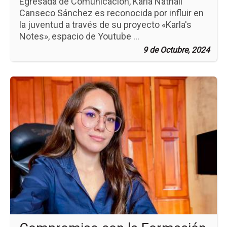
Egresada de Comunicación, Karla Nathali
Canseco Sánchez es reconocida por influir en
la juventud a través de su proyecto «Karla's
Notes», espacio de Youtube ...
9 de Octubre, 2024
Ir
a
la
pá
de
la
no
Co
co
la
Fo
y
el
Des
Pro