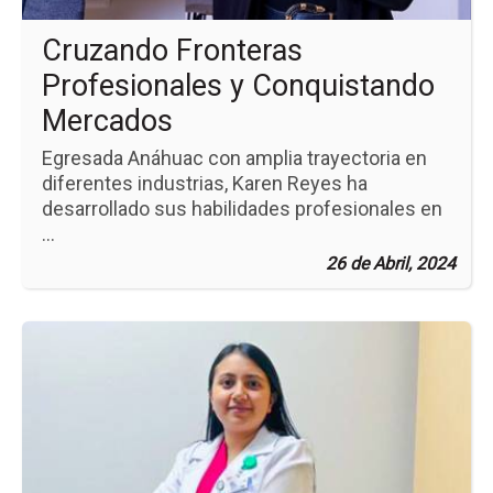
Cruzando Fronteras
Profesionales y Conquistando
Mercados
Egresada Anáhuac con amplia trayectoria en
diferentes industrias, Karen Reyes ha
desarrollado sus habilidades profesionales en
...
26 de Abril, 2024
Ir
a
la
pá
de
la
no
La
Pa