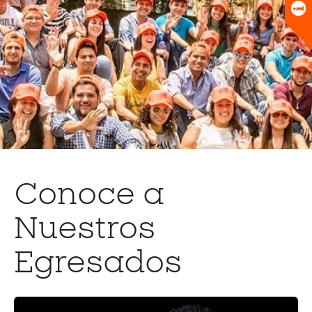
Egresados
Egresados
Conoce a
Nuestros
Egresados
Ir