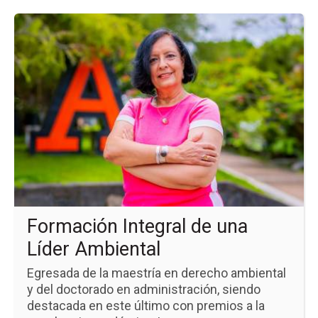
Ir
a
la
pá
de
la
no
Fo
Int
de
un
Líd
Am
Formación Integral de una
Líder Ambiental
Egresada de la maestría en derecho ambiental
y del doctorado en administración, siendo
destacada en este último con premios a la