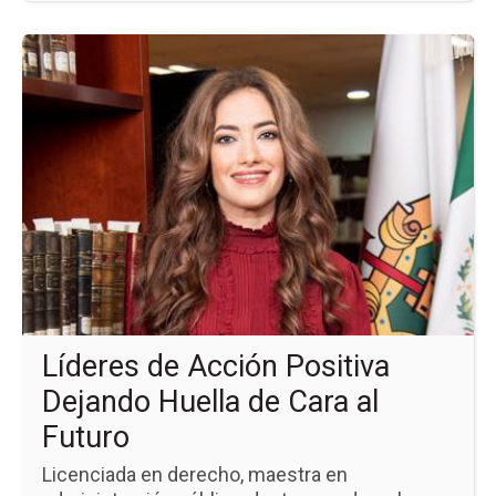
Ir
a
la
pá
de
la
no
Líd
de
Ac
Pos
De
Hue
de
Ca
al
Líderes de Acción Positiva
Fu
Dejando Huella de Cara al
Futuro
Licenciada en derecho, maestra en