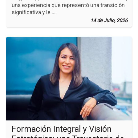
una experiencia que representó una transición
significativa y le ...
14 de Julio, 2026
Ir
a
la
pá
de
la
no
Fo
Int
y
Vis
Est
un
Tra
de
Alt
Formación Integral y Visión
Im