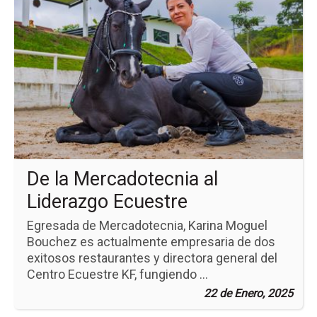
pá
de
la
no
De
la
Me
al
Li
Ec
De la Mercadotecnia al
Liderazgo Ecuestre
Egresada de Mercadotecnia, Karina Moguel
Bouchez es actualmente empresaria de dos
exitosos restaurantes y directora general del
Centro Ecuestre KF, fungiendo ...
22 de Enero, 2025