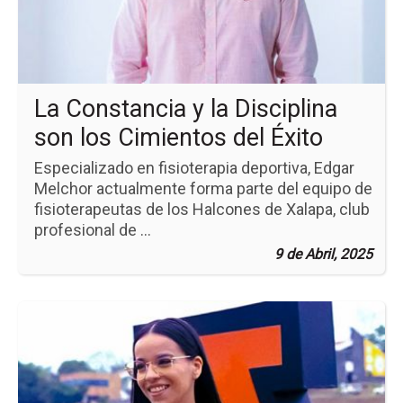
la
Dis
so
los
Ci
del
La Constancia y la Disciplina
Éxi
son los Cimientos del Éxito
Especializado en fisioterapia deportiva, Edgar
Melchor actualmente forma parte del equipo de
fisioterapeutas de los Halcones de Xalapa, club
profesional de ...
9 de Abril, 2025
Ir
a
la
pá
de
la