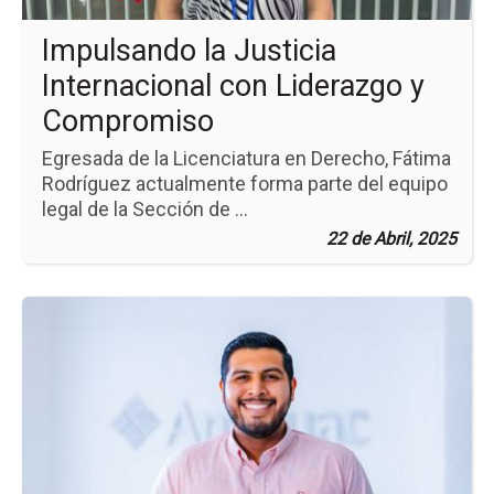
Co
Impulsando la Justicia
Internacional con Liderazgo y
Compromiso
Egresada de la Licenciatura en Derecho, Fátima
Rodríguez actualmente forma parte del equipo
legal de la Sección de ...
22 de Abril, 2025
Ir
a
la
pá
de
la
no
La
Co
y