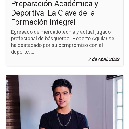
Preparación Académica y
Int
Deportiva: La Clave de la
Formación Integral
Egresado de mercadotecnia y actual jugador
profesional de básquetbol, Roberto Aguilar se
ha destacado por su compromiso con el
deporte, ...
7 de Abril, 2022
Ir
a
la
pá
de
la
no
El
Des
de
tu