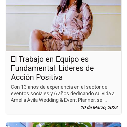
la
no
El
Tr
en
Eq
es
Fu
Líd
de
Ac
El Trabajo en Equipo es
Pos
Fundamental: Líderes de
Acción Positiva
Con 13 años de experiencia en el sector de
eventos sociales y 6 años dedicando su vida a
Amelia Ávila Wedding & Event Planner, se ...
10 de Marzo, 2022
Ir