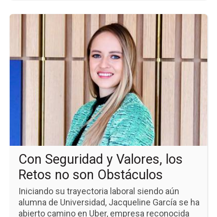
Ir
a
la
pá
de
la
no
Co
Se
y
Val
los
Re
no
so
Ob
Con Seguridad y Valores, los
Retos no son Obstáculos
Iniciando su trayectoria laboral siendo aún
alumna de Universidad, Jacqueline García se ha
abierto camino en Uber, empresa reconocida