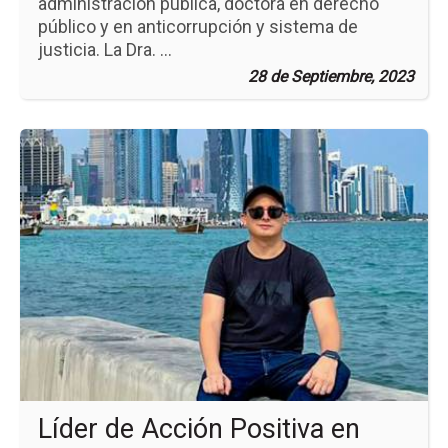
administración pública, doctora en derecho
público y en anticorrupción y sistema de
justicia. La Dra. ...
28 de Septiembre, 2023
Ir
a
la
pá
de
la
no
Líd
de
Ac
Pos
en
Qa
Líder de Acción Positiva en