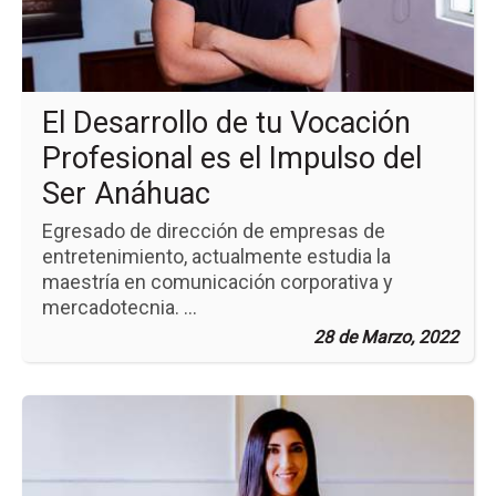
Vo
Pro
es
el
Im
El Desarrollo de tu Vocación
del
Se
Profesional es el Impulso del
An
Ser Anáhuac
Egresado de dirección de empresas de
entretenimiento, actualmente estudia la
maestría en comunicación corporativa y
mercadotecnia. ...
28 de Marzo, 2022
Ir
a
la
pá
de