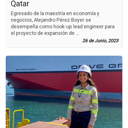
Qatar
Egresado de la maestría en economía y
negocios, Alejandro Pérez Boyer se
desempeña como hook-up lead engineer para
el proyecto de expansión de ...
26 de Junio, 2023
Ir
a
la
pá
de
la
no
Ob
las
Me
He
pa
Tri
en