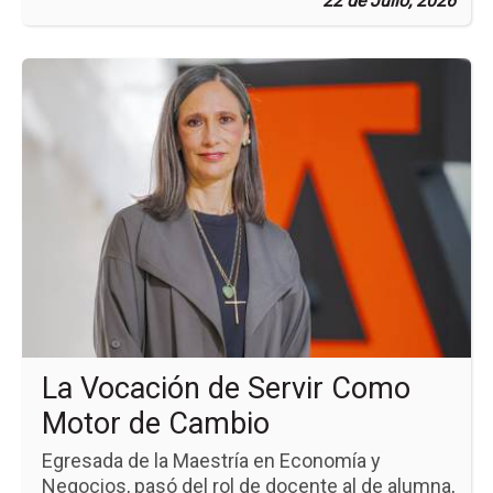
22 de Julio, 2026
Ir
a
la
pá
de
la
no
La
Vo
de
Ser
Co
Mo
de
Ca
La Vocación de Servir Como
Motor de Cambio
Egresada de la Maestría en Economía y
Negocios, pasó del rol de docente al de alumna,