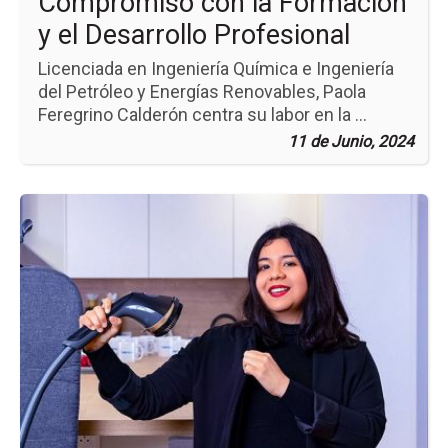
Compromiso con la Formación
y el Desarrollo Profesional
Licenciada en Ingeniería Química e Ingeniería
del Petróleo y Energías Renovables, Paola
Feregrino Calderón centra su labor en la ...
11 de Junio, 2024
Ir
a
la
pá
de
la
no
Cr
Fr
Pr
y
Co
Me