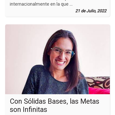
internacionalmente en la que ...
21 de Julio, 2022
Ir
a
la
pá
de
la
no
Co
Sól
Ba
las
Me
so
Inf
Con Sólidas Bases, las Metas
son Infinitas