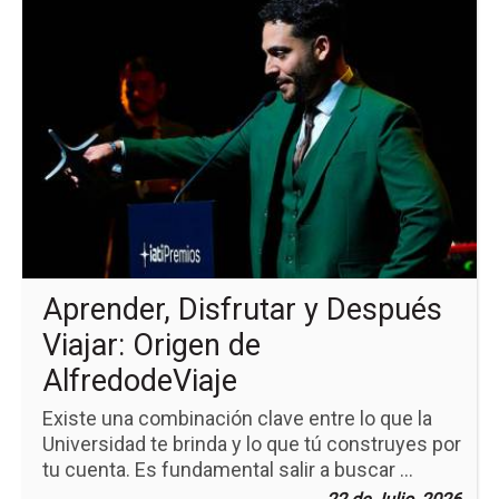
a
la
pá
de
la
no
Ap
Dis
y
De
Via
Or
de
Al
Aprender, Disfrutar y Después
Viajar: Origen de
AlfredodeViaje
Existe una combinación clave entre lo que la
Universidad te brinda y lo que tú construyes por
tu cuenta. Es fundamental salir a buscar ...