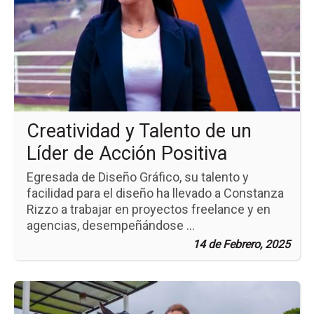
no
Cre
y
Ta
de
un
Líd
de
Ac
Pos
Creatividad y Talento de un
Líder de Acción Positiva
Egresada de Diseño Gráfico, su talento y
facilidad para el diseño ha llevado a Constanza
Rizzo a trabajar en proyectos freelance y en
agencias, desempeñándose ...
14 de Febrero, 2025
Ir
a
la