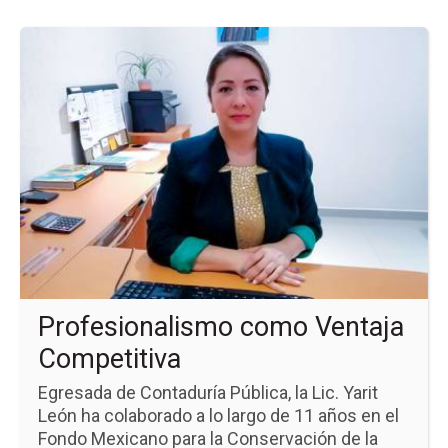
Ir
a
la
pá
de
la
no
Pr
co
Ve
Co
Profesionalismo como Ventaja
Competitiva
Egresada de Contaduría Pública, la Lic. Yarit
León ha colaborado a lo largo de 11 años en el
Fondo Mexicano para la Conservación de la