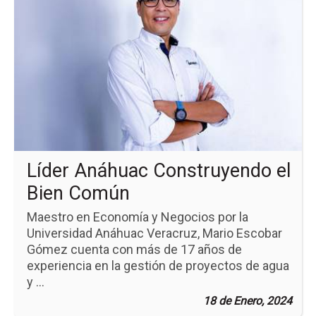
pá
de
la
no
Líd
An
Co
el
Bi
Co
Líder Anáhuac Construyendo el
Bien Común
Maestro en Economía y Negocios por la
Universidad Anáhuac Veracruz, Mario Escobar
Gómez cuenta con más de 17 años de
experiencia en la gestión de proyectos de agua
y ...
18 de Enero, 2024