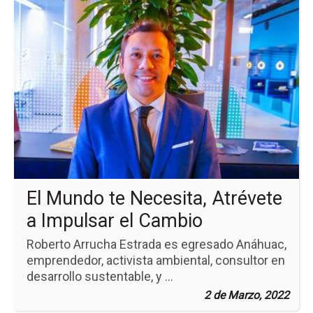
a
la
pá
de
la
no
El
Mu
te
Nec
At
a
Im
el
Ca
El Mundo te Necesita, Atrévete
a Impulsar el Cambio
Roberto Arrucha Estrada es egresado Anáhuac,
emprendedor, activista ambiental, consultor en
desarrollo sustentable, y ...
2 de Marzo, 2022