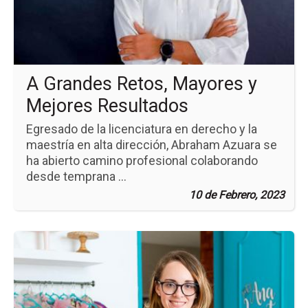
Ma
y
Me
Re
A Grandes Retos, Mayores y
Mejores Resultados
Egresado de la licenciatura en derecho y la
maestría en alta dirección, Abraham Azuara se
ha abierto camino profesional colaborando
desde temprana ...
10 de Febrero, 2023
Ir
a
la
pá
de
la