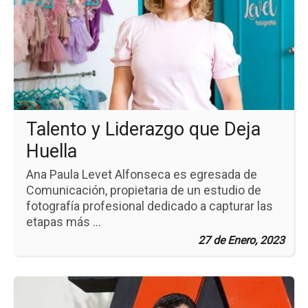
no
Ta
y
Li
qu
De
Hue
Talento y Liderazgo que Deja
Huella
Ana Paula Levet Alfonseca es egresada de
Comunicación, propietaria de un estudio de
fotografía profesional dedicado a capturar las
etapas más ...
27 de Enero, 2023
Ir
a
la