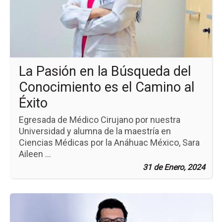
en
la
Bú
del
Co
es
el
La Pasión en la Búsqueda del
Ca
al
Conocimiento es el Camino al
Éxi
Éxito
Egresada de Médico Cirujano por nuestra
Universidad y alumna de la maestría en
Ciencias Médicas por la Anáhuac México, Sara
Aileen ...
31 de Enero, 2024
Ir
a
la