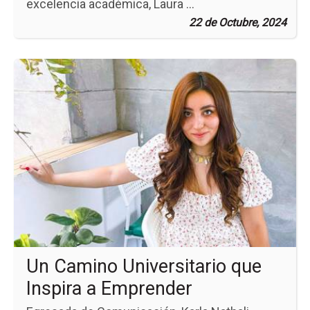
excelencia académica, Laura ...
22 de Octubre, 2024
Ir
a
la
pá
de
la
no
Un
Ca
Uni
qu
Ins
a
Em
Un Camino Universitario que
Inspira a Emprender