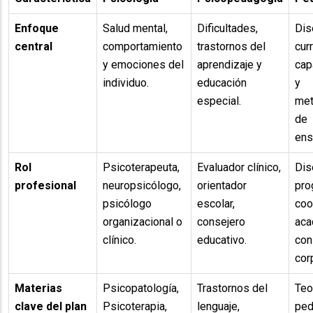
Enfoque
Salud mental,
Dificultades,
Dis
central
comportamiento
trastornos del
curr
y emociones del
aprendizaje y
cap
individuo.
educación
y
especial.
met
de
ens
Rol
Psicoterapeuta,
Evaluador clínico,
Dis
profesional
neuropsicólogo,
orientador
pro
psicólogo
escolar,
coo
organizacional o
consejero
aca
clínico.
educativo.
con
cor
Materias
Psicopatología,
Trastornos del
Teo
clave del plan
Psicoterapia,
lenguaje,
ped