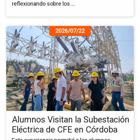
reflexionando sobre los ...
Ir
2026/07/22
a
la
pá
de
la
no
Al
Vis
la
Su
Elé
de
Alumnos Visitan la Subestación
CF
en
Eléctrica de CFE en Córdoba
Có