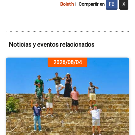
FB
X
Boletín
|
Compartir en
Noticias y eventos relacionados
Ir
2026/08/04
a
la
pá
de
la
no
Via
de
Ar
a
Oa