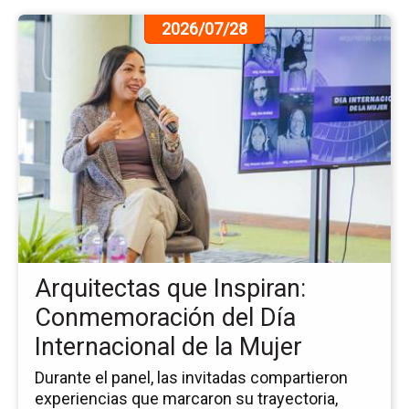
Ir
2026/07/28
a
la
pá
de
la
no
Ar
qu
Ins
Co
del
Dí
Arquitectas que Inspiran:
Int
de
Conmemoración del Día
la
Internacional de la Mujer
Mu
Durante el panel, las invitadas compartieron
experiencias que marcaron su trayectoria,