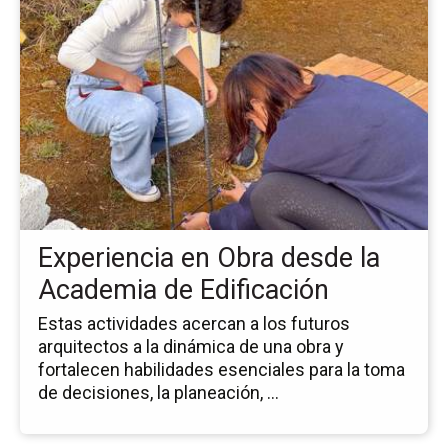
la
pá
de
la
no
Ex
en
Ob
de
la
Ac
Experiencia en Obra desde la
de
Edi
Academia de Edificación
Estas actividades acercan a los futuros
arquitectos a la dinámica de una obra y
fortalecen habilidades esenciales para la toma
de decisiones, la planeación, ...