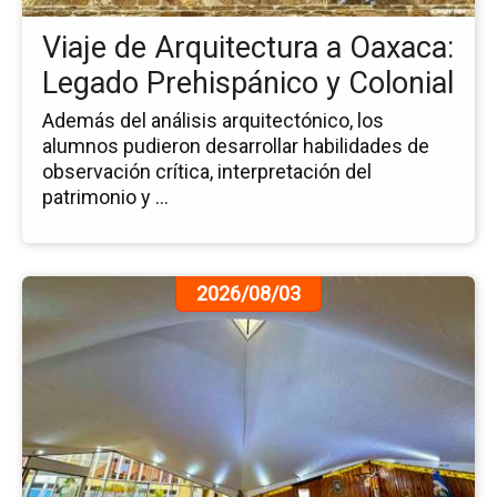
Le
Viaje de Arquitectura a Oaxaca:
Pr
y
Legado Prehispánico y Colonial
Col
Además del análisis arquitectónico, los
alumnos pudieron desarrollar habilidades de
observación crítica, interpretación del
patrimonio y ...
Ir
2026/08/03
a
la
pá
de
la
no
Es
de