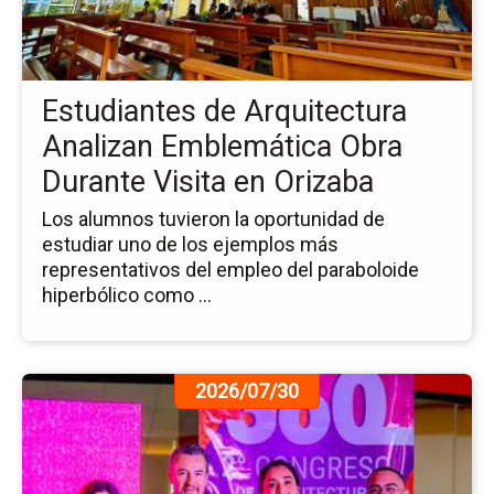
Ar
An
Em
Ob
Estudiantes de Arquitectura
Du
Vis
Analizan Emblemática Obra
en
Durante Visita en Orizaba
Or
Los alumnos tuvieron la oportunidad de
estudiar uno de los ejemplos más
representativos del empleo del paraboloide
hiperbólico como ...
Ir
2026/07/30
a
la
pá
de