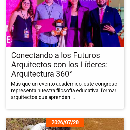
la
no
Co
a
los
Fu
Ar
co
Conectando a los Futuros
los
Líd
Arquitectos con los Líderes:
Ar
Arquitectura 360°
36
Más que un evento académico, este congreso
representa nuestra filosofía educativa: formar
arquitectos que aprenden ...
Ir
2026/07/28
a