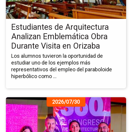
Ar
An
Em
Ob
Estudiantes de Arquitectura
Du
Vis
Analizan Emblemática Obra
en
Durante Visita en Orizaba
Or
Los alumnos tuvieron la oportunidad de
estudiar uno de los ejemplos más
representativos del empleo del paraboloide
hiperbólico como ...
Ir
2026/07/30
a
la
pá
de