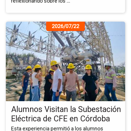
reflexionando sobre los ...
Ir
2026/07/22
a
la
pá
de
la
no
Al
Vis
la
Su
Elé
de
Alumnos Visitan la Subestación
CF
en
Eléctrica de CFE en Córdoba
Có
Esta experiencia permitió a los alumnos