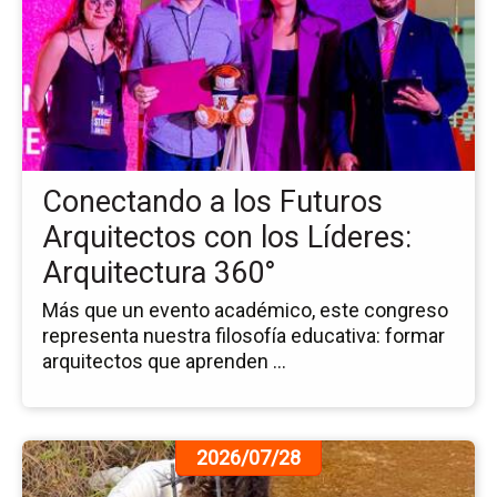
la
no
Co
a
los
Fu
Ar
co
Conectando a los Futuros
los
Líd
Arquitectos con los Líderes:
Ar
Arquitectura 360°
36
Más que un evento académico, este congreso
representa nuestra filosofía educativa: formar
arquitectos que aprenden ...
Ir
2026/07/28
a