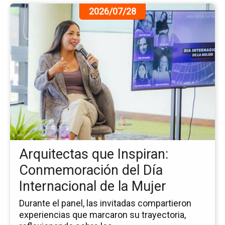
Ir
2026/07/28
a
la
pá
de
la
no
Ar
qu
Ins
Co
del
Dí
Arquitectas que Inspiran:
Int
de
Conmemoración del Día
la
Internacional de la Mujer
Mu
Durante el panel, las invitadas compartieron
experiencias que marcaron su trayectoria,