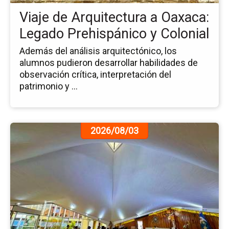
Le
Viaje de Arquitectura a Oaxaca:
Pr
y
Legado Prehispánico y Colonial
Col
Además del análisis arquitectónico, los
alumnos pudieron desarrollar habilidades de
observación crítica, interpretación del
patrimonio y ...
Ir
2026/08/03
a
la
pá
de
la
no
Es
de