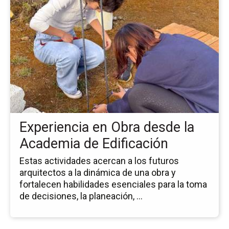
la
pá
de
la
no
Ex
en
Ob
de
la
Ac
Experiencia en Obra desde la
de
Edi
Academia de Edificación
Estas actividades acercan a los futuros
arquitectos a la dinámica de una obra y
fortalecen habilidades esenciales para la toma
de decisiones, la planeación, ...