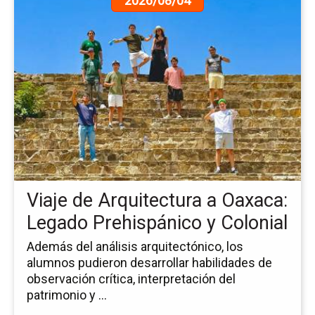
2026/08/04
a
la
pá
de
la
no
Via
de
Ar
a
Oa
Le
Viaje de Arquitectura a Oaxaca:
Pr
y
Legado Prehispánico y Colonial
Col
Además del análisis arquitectónico, los
alumnos pudieron desarrollar habilidades de
observación crítica, interpretación del
patrimonio y ...