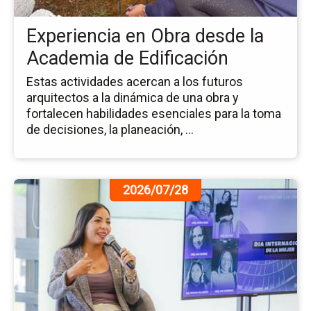
la
Ac
Experiencia en Obra desde la
de
Edi
Academia de Edificación
Estas actividades acercan a los futuros
arquitectos a la dinámica de una obra y
fortalecen habilidades esenciales para la toma
de decisiones, la planeación, ...
Ir
2026/07/28
a
la
pá
de
la
no
Ar
qu