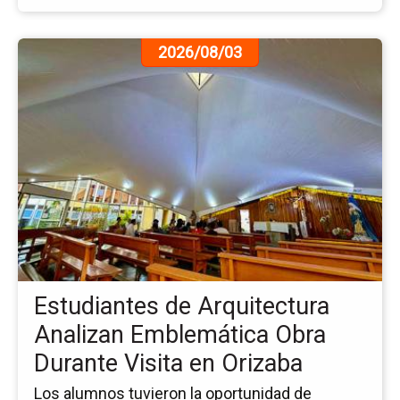
Ir
2026/08/03
a
la
pá
de
la
no
Es
de
Ar
An
Em
Ob
Estudiantes de Arquitectura
Du
Vis
Analizan Emblemática Obra
en
Durante Visita en Orizaba
Or
Los alumnos tuvieron la oportunidad de