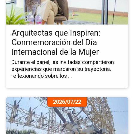
Ins
Co
del
Dí
Arquitectas que Inspiran:
Int
de
Conmemoración del Día
la
Internacional de la Mujer
Mu
Durante el panel, las invitadas compartieron
experiencias que marcaron su trayectoria,
reflexionando sobre los ...
Ir
2026/07/22
a
la
pá
de
la