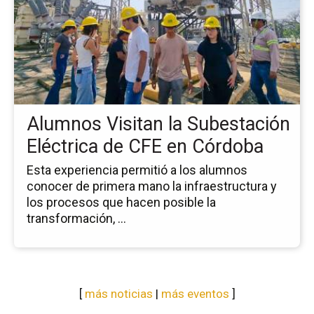
no
Al
Vis
la
Su
Elé
de
Alumnos Visitan la Subestación
CF
en
Eléctrica de CFE en Córdoba
Có
Esta experiencia permitió a los alumnos
conocer de primera mano la infraestructura y
los procesos que hacen posible la
transformación, ...
[
más noticias
|
más eventos
]