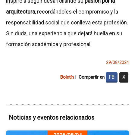
inspiró a seguir desarrollando su
pasión por la
arquitectura
, recordándoles el compromiso y la
responsabilidad social que conlleva esta profesión.
Sin duda, una experiencia que dejará huella en su
formación académica y profesional.
29/08/2024
FB
X
Boletín
|
Compartir en
Noticias y eventos relacionados
Ir