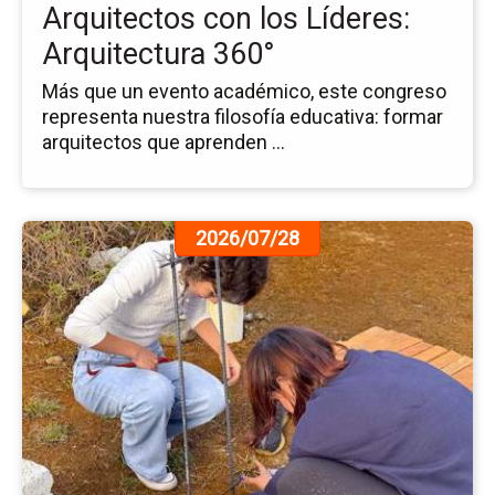
Líd
Arquitectos con los Líderes:
Ar
Arquitectura 360°
36
Más que un evento académico, este congreso
representa nuestra filosofía educativa: formar
arquitectos que aprenden ...
Ir
2026/07/28
a
la
pá
de
la
no
Ex
en
Ob
de