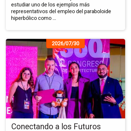
estudiar uno de los ejemplos más
representativos del empleo del paraboloide
hiperbólico como ...
Ir
2026/07/30
a
la
pá
de
la
no
Co
a
los
Fu
Ar
co
Conectando a los Futuros
los