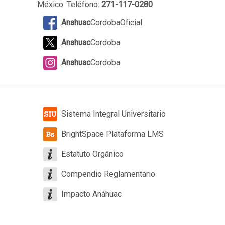
México. Teléfono:
271-117-0280
Anahuac
CordobaOficial
Anahuac
Cordoba
Anahuac
Cordoba
Sistema Integral Universitario
BrightSpace Plataforma LMS
Estatuto Orgánico
Compendio Reglamentario
Impacto Anáhuac